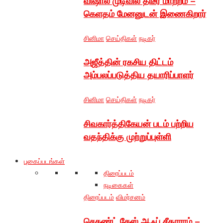
விஷால் முடிவில் திடீர் மாற்றம் –
கெளதம் மேனனுடன் இணைகிறார்
சினிமா
செய்திகள்
நடிகர்
அஜீத்தின் ரகசிய திட்டம்
அம்பலப்படுத்திய தயாரிப்பாளர்
சினிமா
செய்திகள்
நடிகர்
சிவகார்த்திகேயன் படம் பற்றிய
வதந்திக்கு முற்றுப்புள்ளி
புகைப்படங்கள்
திரைப்படம்
நடிகைகள்
திரைப்படம்
விமர்சனம்
செகண்ட் கேஸ் ஆஃப் சீதாராம் –