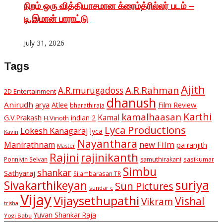
நிறம் ஒரு வித்தியாசமான க்ரைம்த்ரில்லர் படம் –
டி.இமான் பாராட்டு
July 31, 2026
Tags
Ajith
A.R.Rahman
A.R.murugadoss
2D Entertainment
dhanush
Anirudh
Film Review
arya
Atlee
bharathiraja
Karthi
kamalhaasan
Kamal
G.V.Prakash
indian 2
H.Vinoth
Lyca Productions
Lokesh Kanagaraj
lyca
Kavin
Nayanthara
new Film
Manirathnam
pa ranjith
Master
Rajini
rajinikanth
sasikumar
Ponniyin Selvan
samuthirakani
Simbu
shankar
Sathyaraj
Silambarasan TR
suriya
Sivakarthikeyan
Sun Pictures
sundar c
Vijay
Vijaysethupathi
Vishal
Vikram
trisha
Yuvan Shankar Raja
Yogi Babu