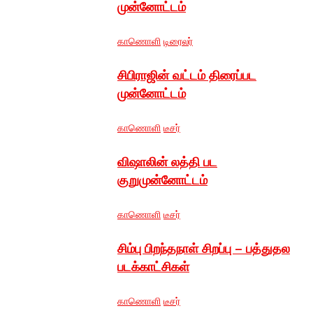
முன்னோட்டம்
காணொளி
டிரைலர்
சிபிராஜின் வட்டம் திரைப்பட
முன்னோட்டம்
காணொளி
டீசர்
விஷாலின் லத்தி பட
குறுமுன்னோட்டம்
காணொளி
டீசர்
சிம்பு பிறந்தநாள் சிறப்பு – பத்துதல
படக்காட்சிகள்
காணொளி
டீசர்