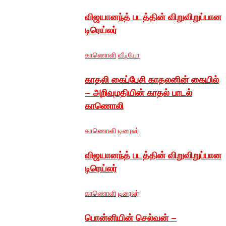
விஜயானந்த் படத்தின் விறுவிறுப்பான
டிரெய்லர்
காணொளி
வீடியோ
காதலி கைப்பேசி காதலனின் கையில்
– அறிவுமதியின் காதல் பாடல்
காணொலி
காணொளி
டிரைலர்
விஜயானந்த் படத்தின் விறுவிறுப்பான
டிரெய்லர்
காணொளி
டிரைலர்
பொன்னியின் செல்வன் –