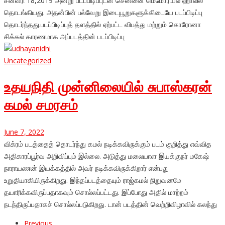
சனவரி 18,2019 அன்று படப்பிடிப்புடன் சென்னை மெமோரியல் ஹாலில்
தொடங்கியது. அதன்பின் பல்வேறு இடையூறுகளுக்கிடையே படப்பிடிப்பு
தொடர்ந்தது.படப்பிடிப்புத் தளத்தில் ஏற்பட்ட விபத்து மற்றும் கொரோனா
சிக்கல் காரணமாக அப்படத்தின் படப்பிடிப்பு
Uncategorized
உதயநிதி முன்னிலையில் சுபாஸ்கரன்
கமல் சமரசம்
June 7, 2022
விக்ரம் படத்தைத் தொடர்ந்து கமல் நடிக்கவிருக்கும் படம் குறித்து எவ்வித
அதிகாரப்பூர்வ அறிவிப்பும் இல்லை. அடுத்து மலையாள இயக்குநர் மகேஷ்
நாராயணன் இயக்கத்தில் அவர் நடிக்கவிருக்கிறார் என்பது
உறுதியாகியிருக்கிறது. இந்தப்படத்தையும் ராஜ்கமல் நிறுவனமே
தயாரிக்கவிருப்பதாகவும் சொல்லப்பட்டது. இப்போது அதில் மாற்றம்
நடந்திருப்பதாகச் சொல்லப்படுகிறது. டான் படத்தின் வெற்றிவிழாவில் கலந்து
Previous