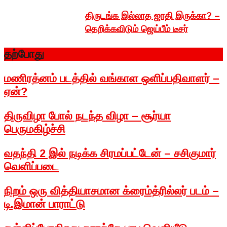
திருடங்க இல்லாத ஜாதி இருக்கா? –
தெறிக்கவிடும் ஜெய்பீம் டீசர்
தற்போது
மணிரத்னம் படத்தில் வங்காள ஒளிப்பதிவாளர் –
ஏன்?
திருவிழா போல் நடந்த விழா – சூர்யா
பெருமகிழ்ச்சி
வதந்தி 2 இல் நடிக்க சிரமப்பட்டேன் – சசிகுமார்
வெளிப்படை
நிறம் ஒரு வித்தியாசமான க்ரைம்த்ரில்லர் படம் –
டி.இமான் பாராட்டு