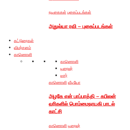
நடிகைகள்
புகைப்படங்கள்
அதுல்யா ரவி – புகைப்படங்கள்
கட்டுரைகள்
விமர்சனம்
காணொளி
காணொளி
டிரைலர்
டீசர்
காணொளி
வீடியோ
அழகே என் பாப்பாத்தி – கபிலன்
வரிகளில் பொம்மைநாயகி பாடல்
காட்சி
காணொளி
டிரைலர்