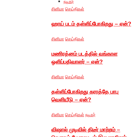
நடிகர்
சினிமா
செய்திகள்
ஹாய் படம் தள்ளிப்போகிறது – ஏன்?
சினிமா
செய்திகள்
மணிரத்னம் படத்தில் வங்காள
ஒளிப்பதிவாளர் – ஏன்?
சினிமா
செய்திகள்
தள்ளிப்போகிறது கராத்தே பாபு
வெளியீடு – ஏன்?
சினிமா
செய்திகள்
நடிகர்
விஷால் முடிவில் திடீர் மாற்றம் –