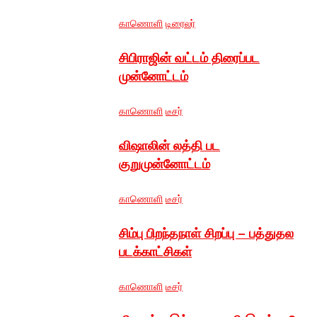
காணொளி
டிரைலர்
சிபிராஜின் வட்டம் திரைப்பட
முன்னோட்டம்
காணொளி
டீசர்
விஷாலின் லத்தி பட
குறுமுன்னோட்டம்
காணொளி
டீசர்
சிம்பு பிறந்தநாள் சிறப்பு – பத்துதல
படக்காட்சிகள்
காணொளி
டீசர்