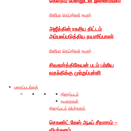
கெளதம் மேனனுடன் இணைகிறார்
சினிமா
செய்திகள்
நடிகர்
அஜீத்தின் ரகசிய திட்டம்
அம்பலப்படுத்திய தயாரிப்பாளர்
சினிமா
செய்திகள்
நடிகர்
சிவகார்த்திகேயன் படம் பற்றிய
வதந்திக்கு முற்றுப்புள்ளி
புகைப்படங்கள்
திரைப்படம்
நடிகைகள்
திரைப்படம்
விமர்சனம்
செகண்ட் கேஸ் ஆஃப் சீதாராம் –
விமர்சனம்