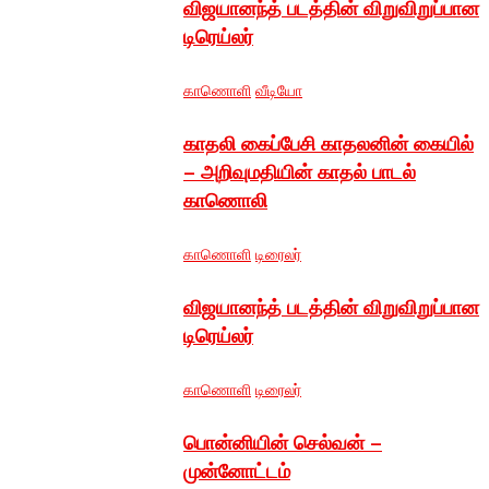
விஜயானந்த் படத்தின் விறுவிறுப்பான
டிரெய்லர்
காணொளி
வீடியோ
காதலி கைப்பேசி காதலனின் கையில்
– அறிவுமதியின் காதல் பாடல்
காணொலி
காணொளி
டிரைலர்
விஜயானந்த் படத்தின் விறுவிறுப்பான
டிரெய்லர்
காணொளி
டிரைலர்
பொன்னியின் செல்வன் –
முன்னோட்டம்