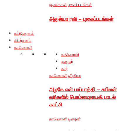
நடிகைகள்
புகைப்படங்கள்
அதுல்யா ரவி – புகைப்படங்கள்
கட்டுரைகள்
விமர்சனம்
காணொளி
காணொளி
டிரைலர்
டீசர்
காணொளி
வீடியோ
அழகே என் பாப்பாத்தி – கபிலன்
வரிகளில் பொம்மைநாயகி பாடல்
காட்சி
காணொளி
டிரைலர்