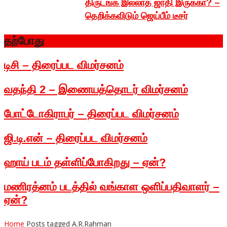
திருடங்க இல்லாத ஜாதி இருக்கா? –
தெறிக்கவிடும் ஜெய்பீம் டீசர்
தற்போது
டிசி – திரைப்பட விமர்சனம்
வதந்தி 2 – இணையத்தொடர் விமர்சனம்
போட்டோகிராபர் – திரைப்பட விமர்சனம்
ஜி.டி.என் – திரைப்பட விமர்சனம்
ஹாய் படம் தள்ளிப்போகிறது – ஏன்?
மணிரத்னம் படத்தில் வங்காள ஒளிப்பதிவாளர் –
ஏன்?
Home
Posts tagged A.R.Rahman