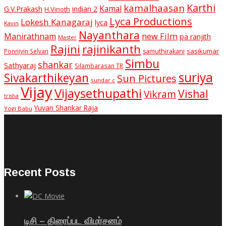
Karthi
kamalhaasan
Kamal
G.V.Prakash
indian 2
H.Vinoth
Lyca Productions
Lokesh Kanagaraj
lyca
Kavin
Nayanthara
new Film
Manirathnam
pa ranjith
Master
Rajini
rajinikanth
sasikumar
Ponniyin Selvan
samuthirakani
Simbu
shankar
Sathyaraj
Silambarasan TR
suriya
Sivakarthikeyan
Sun Pictures
sundar c
Vijay
Vijaysethupathi
Vishal
Vikram
trisha
Yuvan Shankar Raja
Yogi Babu
Recent Posts
டிசி – திரைப்பட விமர்சனம்