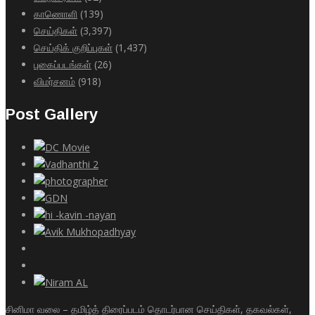
காணொளி
(139)
செய்திகள்
(3,397)
செய்திக் குறிப்புகள்
(1,437)
புகைப்படங்கள்
(26)
விமர்சனம்
(918)
Post Gallery
சினிமா வலை – தமிழ்த் திரைப்படம் தொடர்பான செய்திகள், தகவல்கள்,