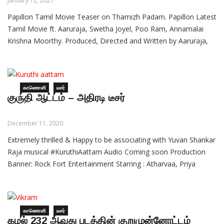
January 12, 2021
Papillon Tamil Movie Teaser on Thamizh Padam. Papillon Latest
Tamil Movie ft. Aaruraja, Swetha Joyel, Poo Ram, Annamalai
Krishna Moorthy. Produced, Directed and Written by Aaruraja,
Music is by Syam Mohan M M.
காணொளி
டீசர்
குருதி ஆட்டம் – அதிரடி டீசர்
December 11, 2020
Extremely thrilled & Happy to be associating with Yuvan Shankar
Raja musical #KuruthiAattam Audio Coming soon Production
Banner: Rock Fort Entertainment Starring : Atharvaa, Priya
Bhavani Shankar, ‘Datho’ Radha Ravi, Radhika Sarathkumar etc.,
Writer – Director – Sri Ganesh
காணொளி
டீசர்
கமல் 232 ஆவது படத்தின் குறுமுன்னோட்டம்