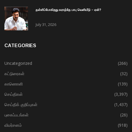
தள்ளிப்போகிறது கராத்தே பாபு வெளியீடு – ஏன்?
July 31, 2026
CATEGORIES
Uncategorized
(266)
கட்டுரைகள்
(32)
காணொளி
(139)
செய்திகள்
(3,397)
செய்திக் குறிப்புகள்
(1,437)
புகைப்படங்கள்
(26)
விமர்சனம்
(918)