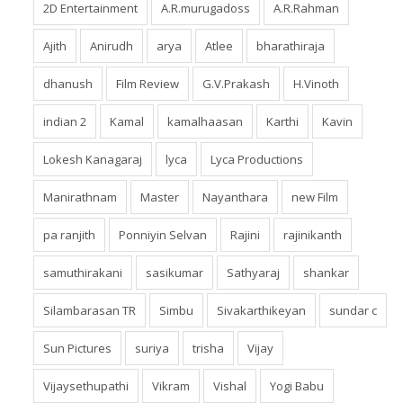
2D Entertainment
A.R.murugadoss
A.R.Rahman
Ajith
Anirudh
arya
Atlee
bharathiraja
dhanush
Film Review
G.V.Prakash
H.Vinoth
indian 2
Kamal
kamalhaasan
Karthi
Kavin
Lokesh Kanagaraj
lyca
Lyca Productions
Manirathnam
Master
Nayanthara
new Film
pa ranjith
Ponniyin Selvan
Rajini
rajinikanth
samuthirakani
sasikumar
Sathyaraj
shankar
Silambarasan TR
Simbu
Sivakarthikeyan
sundar c
Sun Pictures
suriya
trisha
Vijay
Vijaysethupathi
Vikram
Vishal
Yogi Babu