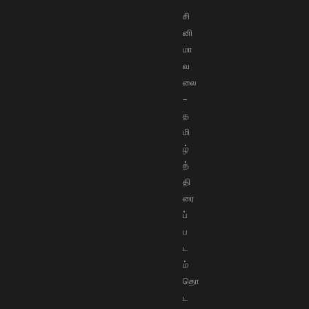
சி
னி
மா
வ
லை
–
த
மி
ழ்
த்
தி
ரை
ப்
ப
ட
ம்
தொ
ட