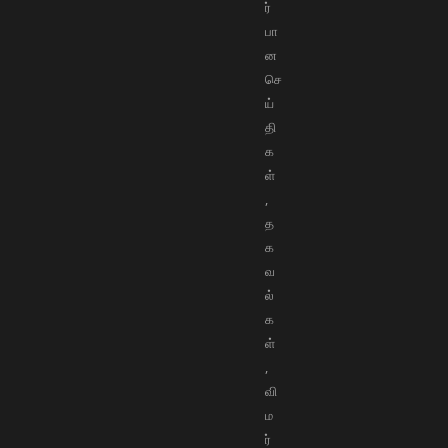
ர்
பா
ன
செ
ய்
தி
க
ள்
,
த
க
வ
ல்
க
ள்
,
வி
ம
ர்