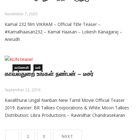
November 7, 2020
Kamal 232 film VIKRAM – Official Title Teaser –
#Kamalhaasan232 – Kamal Haasan – Lokesh Kanagaraj –
Anirudh
காணொளி
டீசர்
காவல்துறை உங்கள் நண்பன் – டீசர்
September 22, 2019
Kavalthurai Ungal Nanban New Tamil Movie Official Teaser
2019. Banner: BR Talkies Corporations & White Moon Talkies
Distribution: Libra Productions – Ravindhar Chandrasekaran
Producer: Bhaskaran B, Rajapondiyan P, Suresh Ravi Starring:
Suresh Ravi, Raveena Ravi, Mime Gopi, Super Good Subramani ,
1
2
3
NEXT
RJ Munna, Sharath Ravi Director: RDM Cinematography: