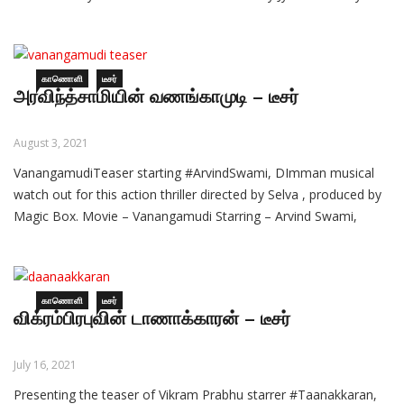
World Premiere Day – 2nd November 2021, exclusive release on
Amazon Prime Video
காணொளி
டீசர்
அரவிந்த்சாமியின் வணங்காமுடி – டீசர்
August 3, 2021
VanangamudiTeaser starting #ArvindSwami, DImman musical
watch out for this action thriller directed by Selva , produced by
Magic Box. Movie – Vanangamudi Starring – Arvind Swami,
Ritika Singh, Simran, Nandita Swetha, Chandini Tamilarasan
Music – D. Imman Directed by Selva Cinematography – Gokul
Edited by Anthony Stunt – Silva Producer –
காணொளி
டீசர்
விக்ரம்பிரபுவின் டாணாக்காரன் – டீசர்
July 16, 2021
Presenting the teaser of Vikram Prabhu starrer #Taanakkaran,