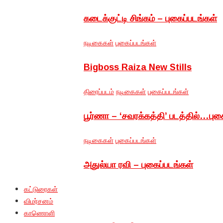
கடைக்குட்டி சிங்கம் – புகைப்படங்கள்
நடிகைகள்
புகைப்படங்கள்
Bigboss Raiza New Stills
திரைப்படம்
நடிகைகள்
புகைப்படங்கள்
பூர்ணா – ‘சவரக்கத்தி’ படத்தில்…புக
நடிகைகள்
புகைப்படங்கள்
அதுல்யா ரவி – புகைப்படங்கள்
கட்டுரைகள்
விமர்சனம்
காணொளி