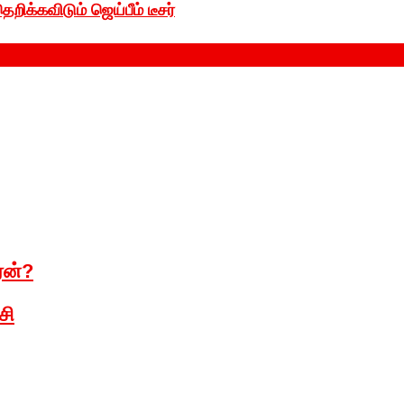
ிக்கவிடும் ஜெய்பீம் டீசர்
ஏன்?
சி