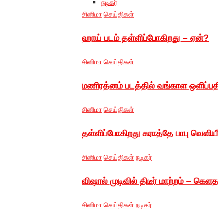
நடிகர்
சினிமா
செய்திகள்
ஹாய் படம் தள்ளிப்போகிறது – ஏன்?
சினிமா
செய்திகள்
மணிரத்னம் படத்தில் வங்காள ஒளிப்பத
சினிமா
செய்திகள்
தள்ளிப்போகிறது கராத்தே பாபு வெளியீ
சினிமா
செய்திகள்
நடிகர்
விஷால் முடிவில் திடீர் மாற்றம் – க
சினிமா
செய்திகள்
நடிகர்