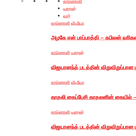
காணொளி
டிரைலர்
டீசர்
காணொளி
வீடியோ
அழகே என் பாப்பாத்தி – கபிலன் வரிக
காணொளி
டிரைலர்
விஜயானந்த் படத்தின் விறுவிறுப்பான ட
காணொளி
வீடியோ
காதலி கைப்பேசி காதலனின் கையில் 
காணொளி
டிரைலர்
விஜயானந்த் படத்தின் விறுவிறுப்பான ட