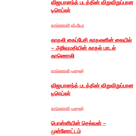
விஜயானந்த் படத்தின் விறுவிறுப்பான
டிரெய்லர்
காணொளி
வீடியோ
காதலி கைப்பேசி காதலனின் கையில்
– அறிவுமதியின் காதல் பாடல்
காணொலி
காணொளி
டிரைலர்
விஜயானந்த் படத்தின் விறுவிறுப்பான
டிரெய்லர்
காணொளி
டிரைலர்
பொன்னியின் செல்வன் –
முன்னோட்டம்