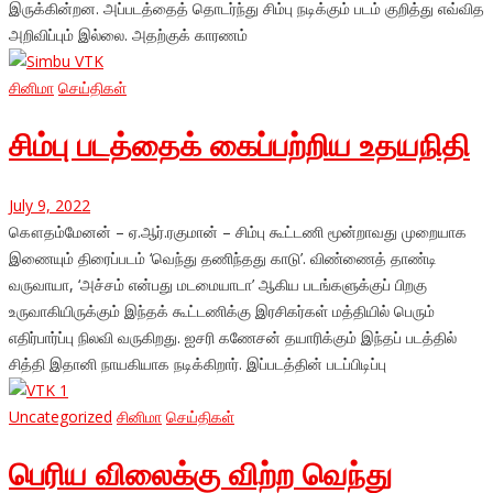
இருக்கின்றன. அப்படத்தைத் தொடர்ந்து சிம்பு நடிக்கும் படம் குறித்து எவ்வித
அறிவிப்பும் இல்லை. அதற்குக் காரணம்
சினிமா
செய்திகள்
சிம்பு படத்தைக் கைப்பற்றிய உதயநிதி
July 9, 2022
கௌதம்மேனன் – ஏ.ஆர்.ரகுமான் – சிம்பு கூட்டணி மூன்றாவது முறையாக
இணையும் திரைப்படம் ‘வெந்து தணிந்தது காடு’. விண்ணைத் தாண்டி
வருவாயா, ‘அச்சம் என்பது மடமையாடா’ ஆகிய படங்களுக்குப் பிறகு
உருவாகியிருக்கும் இந்தக் கூட்டணிக்கு இரசிகர்கள் மத்தியில் பெரும்
எதிர்பார்ப்பு நிலவி வருகிறது. ஐசரி கணேசன் தயாரிக்கும் இந்தப் படத்தில்
சித்தி இதானி நாயகியாக நடிக்கிறார். இப்படத்தின் படப்பிடிப்பு
Uncategorized
சினிமா
செய்திகள்
பெரிய விலைக்கு விற்ற வெந்து