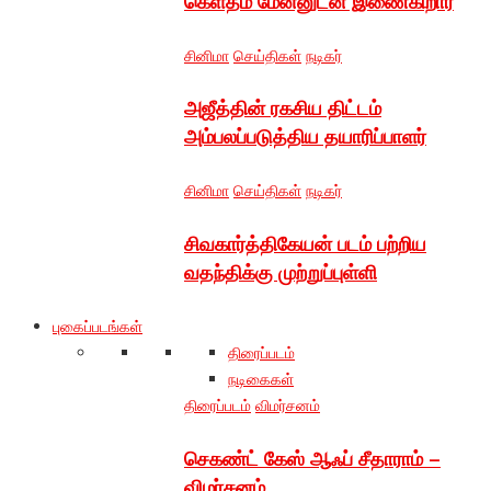
கெளதம் மேனனுடன் இணைகிறார்
சினிமா
செய்திகள்
நடிகர்
அஜீத்தின் ரகசிய திட்டம்
அம்பலப்படுத்திய தயாரிப்பாளர்
சினிமா
செய்திகள்
நடிகர்
சிவகார்த்திகேயன் படம் பற்றிய
வதந்திக்கு முற்றுப்புள்ளி
புகைப்படங்கள்
திரைப்படம்
நடிகைகள்
திரைப்படம்
விமர்சனம்
செகண்ட் கேஸ் ஆஃப் சீதாராம் –
விமர்சனம்