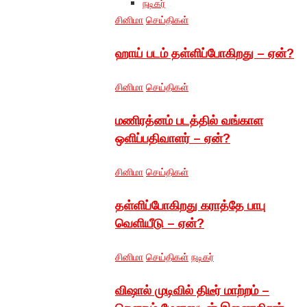
நடிகர்
சினிமா
செய்திகள்
ஹாய் படம் தள்ளிப்போகிறது – ஏன்?
சினிமா
செய்திகள்
மணிரத்னம் படத்தில் வங்காள
ஒளிப்பதிவாளர் – ஏன்?
சினிமா
செய்திகள்
தள்ளிப்போகிறது கராத்தே பாபு
வெளியீடு – ஏன்?
சினிமா
செய்திகள்
நடிகர்
விஷால் முடிவில் திடீர் மாற்றம் –