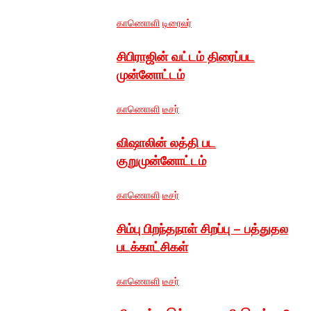
காணொளி
டிரைலர்
சிபிராஜின் வட்டம் திரைப்பட
முன்னோட்டம்
காணொளி
டீசர்
விஷாலின் லத்தி பட
குறுமுன்னோட்டம்
காணொளி
டீசர்
சிம்பு பிறந்தநாள் சிறப்பு – பத்துதல
படக்காட்சிகள்
காணொளி
டீசர்