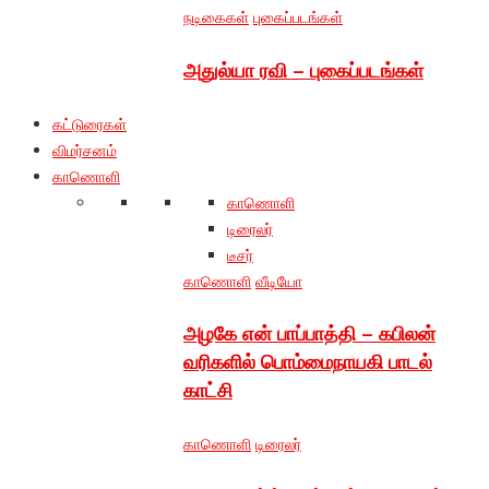
நடிகைகள்
புகைப்படங்கள்
அதுல்யா ரவி – புகைப்படங்கள்
கட்டுரைகள்
விமர்சனம்
காணொளி
காணொளி
டிரைலர்
டீசர்
காணொளி
வீடியோ
அழகே என் பாப்பாத்தி – கபிலன்
வரிகளில் பொம்மைநாயகி பாடல்
காட்சி
காணொளி
டிரைலர்