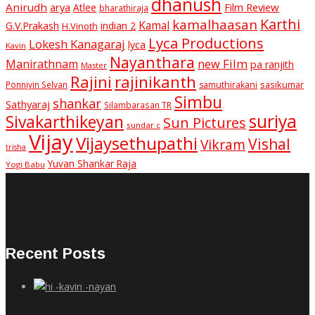
dhanush
Anirudh
Film Review
arya
Atlee
bharathiraja
Karthi
kamalhaasan
Kamal
G.V.Prakash
indian 2
H.Vinoth
Lyca Productions
Lokesh Kanagaraj
lyca
Kavin
Nayanthara
new Film
Manirathnam
pa ranjith
Master
Rajini
rajinikanth
sasikumar
Ponniyin Selvan
samuthirakani
Simbu
shankar
Sathyaraj
Silambarasan TR
suriya
Sivakarthikeyan
Sun Pictures
sundar c
Vijay
Vijaysethupathi
Vishal
Vikram
trisha
Yuvan Shankar Raja
Yogi Babu
Recent Posts