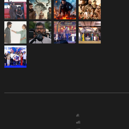
சி
னி
மா