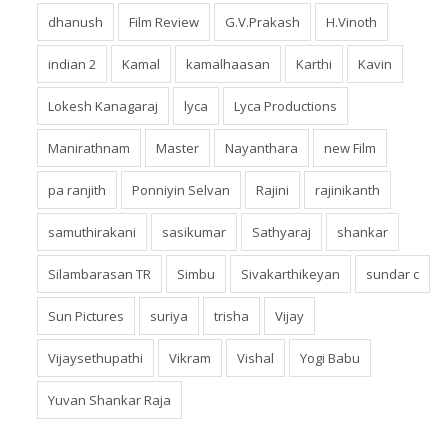
dhanush
Film Review
G.V.Prakash
H.Vinoth
indian 2
Kamal
kamalhaasan
Karthi
Kavin
Lokesh Kanagaraj
lyca
Lyca Productions
Manirathnam
Master
Nayanthara
new Film
pa ranjith
Ponniyin Selvan
Rajini
rajinikanth
samuthirakani
sasikumar
Sathyaraj
shankar
Silambarasan TR
Simbu
Sivakarthikeyan
sundar c
Sun Pictures
suriya
trisha
Vijay
Vijaysethupathi
Vikram
Vishal
Yogi Babu
Yuvan Shankar Raja