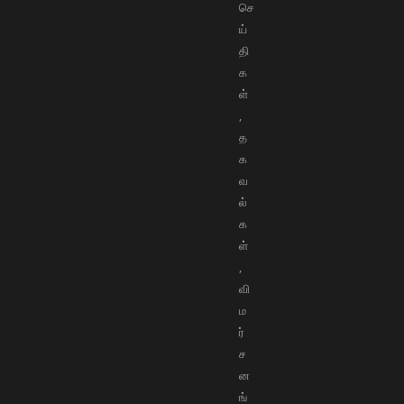
செ
ய்
தி
க
ள்
,
த
க
வ
ல்
க
ள்
,
வி
ம
ர்
ச
ன
ங்