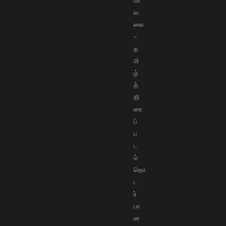
வ
லை
–
த
மி
ழ்
த்
தி
ரை
ப்
ப
ட
ம்
தொ
ட
ர்
பா
ன