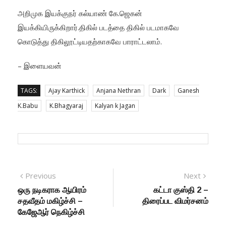
அறிமுக இயக்குநர் கல்யாண் கே.ஜெகன்
இயக்கியிருக்கிறார்.திகில் படத்தை திகில் படமாகவே
கொடுத்து திகிலூட்டியதற்காகவே பாராட்டலாம்.
– இளையவன்
TAGS:
Ajay Karthick
Anjana Nethran
Dark
Ganesh
K.Babu
K.Bhagyaraj
Kalyan k Jagan
Post navigation
Previous
Previous post:
Next
Next
post:
ஒரு நடிகராக ஆயிரம்
கட்டா குஸ்தி 2 –
சதவீதம் மகிழ்ச்சி –
திரைப்பட விமர்சனம்
கேஜேஆர் நெகிழ்ச்சி