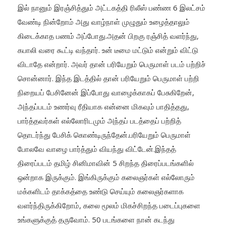
இல் நானும் இரஞ்சித்தும் அட்டகத்தி ரிலீஸ் பண்ண 6 இலட்சம்
வேண்டி நின்றோம் அது வாழ்நாள் முழுதும் உழைத்தாலும்
கிடைக்காத பணம் அப்போது.அதன் பிறகு ரஞ்சித் வளர்ந்து,
கபாலி வரை கூட்டி வந்தார். உன் டீமை மட்டும் என்றும் விட்டு
விடாதே என்றார். அவர் தான் பரியேறும் பெருமாள் படம் பற்றிச்
சொன்னார். இந்த இடத்தில் தான் பரியேறும் பெருமாள் பற்றி
நிறையப் பேசினேன் இப்போது வாழைக்காகப் பேசுகிறேன்,
அந்தப்படம் உணர்வு ரீதியாக என்னை மிகவும் பாதித்தது,
பார்த்தவர்கள் எல்லோரிடமும் அந்தப் படத்தைப் பற்றித்
தொடர்ந்து பேசிக் கொண்டிருந்தேன்.பரியேறும் பெருமாள்
போலவே வாழை பார்த்தும் வியந்து விட்டேன்.இந்தத்
திரைப்படம் தமிழ் சினிமாவின் 5 சிறந்த திரைப்படங்களில்
ஒன்றாக இருக்கும். இங்கிருக்கும் கலைஞர்கள் எல்லோரும்
மக்களிடம் தாக்கத்தை உண்டு செய்யும் கலைஞர்களாக
வளர்ந்திருக்கிறோம், கலை மூலம் மிகச்சிறந்த படைப்புகளை
உங்களுக்குத் தருவோம். 50 படங்களை நான் கடந்து