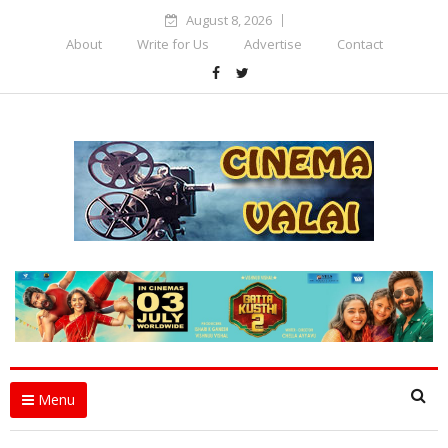
August 8, 2026
About
Write for Us
Advertise
Contact
Menu