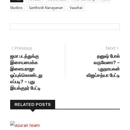
Studios
Santhosh Narayanan
Vaazhai
Post navigation
Previous
Previous post:
Next
Next
post:
ஜமா படத்துக்கு
தனுஷ் போல்
இசையமைக்க
வருவேனா? –
இளையராஜா
புதுநாயகன்
ஒப்புக்கொண்டது
விஜய்சத்யா பேட்டி
எப்படி? – புது
இயக்குநர் பேட்டி
RELATED POSTS