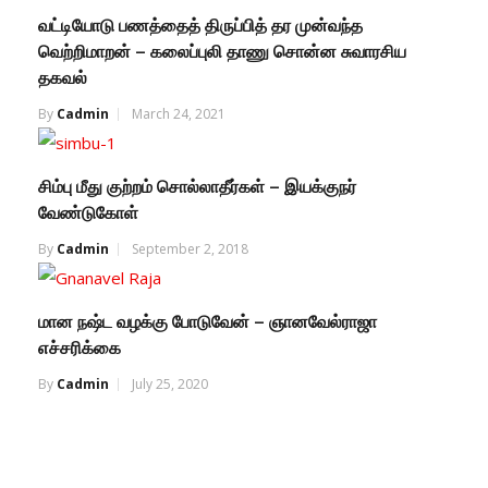
வட்டியோடு பணத்தைத் திருப்பித் தர முன்வந்த
வெற்றிமாறன் – கலைப்புலி தாணு சொன்ன சுவாரசிய
தகவல்
By
Cadmin
March 24, 2021
சிம்பு மீது குற்றம் சொல்லாதீர்கள் – இயக்குநர்
வேண்டுகோள்
By
Cadmin
September 2, 2018
மான நஷ்ட வழக்கு போடுவேன் – ஞானவேல்ராஜா
எச்சரிக்கை
By
Cadmin
July 25, 2020