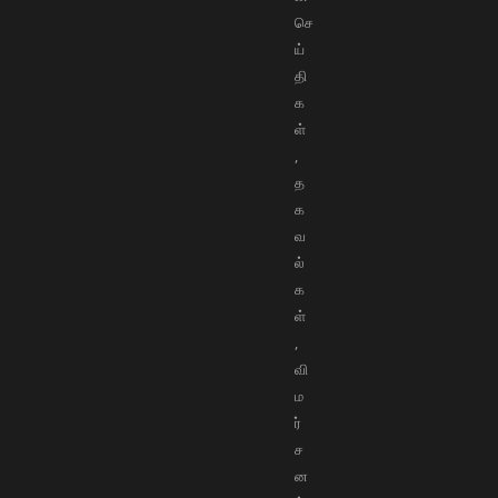
செ
ய்
தி
க
ள்
,
த
க
வ
ல்
க
ள்
,
வி
ம
ர்
ச
ன