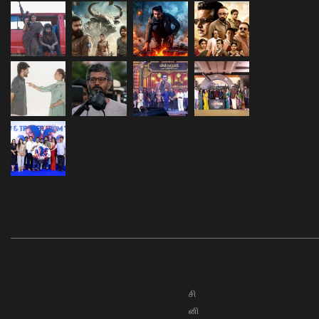
சி
னி