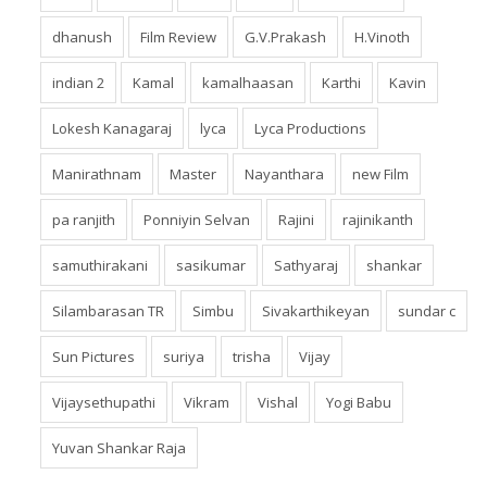
dhanush
Film Review
G.V.Prakash
H.Vinoth
indian 2
Kamal
kamalhaasan
Karthi
Kavin
Lokesh Kanagaraj
lyca
Lyca Productions
Manirathnam
Master
Nayanthara
new Film
pa ranjith
Ponniyin Selvan
Rajini
rajinikanth
samuthirakani
sasikumar
Sathyaraj
shankar
Silambarasan TR
Simbu
Sivakarthikeyan
sundar c
Sun Pictures
suriya
trisha
Vijay
Vijaysethupathi
Vikram
Vishal
Yogi Babu
Yuvan Shankar Raja