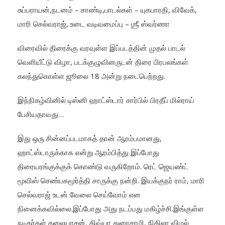
சுப்பராயன்,நடனம் – சாண்டி,பாடல்கள் – யுகபாரதி, விவேக்,
மாரி செல்வராஜ், உடை வடிவமைப்பு – ஶ்ரீ ஸ்வர்ணா
விரைவில் திரைக்கு வரவுள்ள இப்படத்தின் முதல் பாடல்
வெளியீட்டு விழா, படக்குழுவினருடன் திரை பிரபலங்கள்
கலந்துகொள்ள ஜூலை 18 அன்று நடைபெற்றது.
இந்நிகழ்வினில் டிஸ்னி ஹாட்ஸ்டார் சார்பில் பிரதீப் மில்ராய்
பேசியதாவது…
இது ஒரு சின்னப்படமாகத் தான் ஆரம்பமானது,
ஹாட்ஸ்டாருக்காக என்று ஆரம்பித்து இப்போது
திரையரங்குக்குக் கொண்டு வருகிறோம். ரெட் ஜெயண்ட்
மூவிஸ் செண்பகமூர்த்தி சாருக்கு நன்றி. இயக்குநர் ராம், மாரி
செல்வராஜ் உடன் வேலை செய்வோம் என
நினைக்கவில்லை.இப்போது அது நடப்பது மகிழ்ச்சி.இங்குள்ள
நடிகர்கள் கலையரசன், திவ்யா துரைசாமி, நிகிலா விமல்