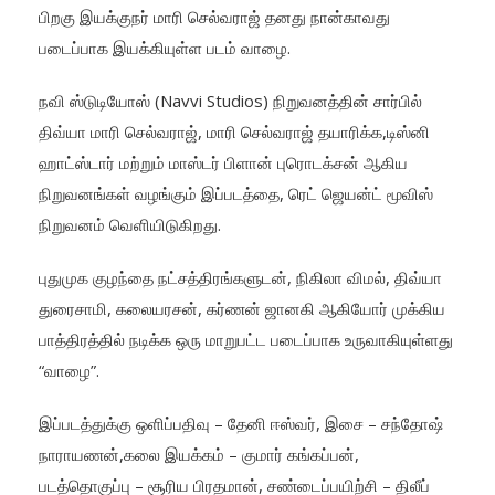
பிறகு இயக்குநர் மாரி செல்வராஜ் தனது நான்காவது
படைப்பாக இயக்கியுள்ள படம் வாழை.
நவி ஸ்டுடியோஸ் (Navvi Studios) நிறுவனத்தின் சார்பில்
திவ்யா மாரி செல்வராஜ், மாரி செல்வராஜ் தயாரிக்க,டிஸ்னி
ஹாட்ஸ்டார் மற்றும் மாஸ்டர் பிளான் புரொடக்சன் ஆகிய
நிறுவனங்கள் வழங்கும் இப்படத்தை, ரெட் ஜெயன்ட் மூவிஸ்
நிறுவனம் வெளியிடுகிறது.
புதுமுக குழந்தை நட்சத்திரங்களுடன், நிகிலா விமல், திவ்யா
துரைசாமி, கலையரசன், கர்ணன் ஜானகி ஆகியோர் முக்கிய
பாத்திரத்தில் நடிக்க ஒரு மாறுபட்ட படைப்பாக உருவாகியுள்ளது
“வாழை”.
இப்படத்துக்கு ஒளிப்பதிவு – தேனி ஈஸ்வர், இசை – சந்தோஷ்
நாராயணன்,கலை இயக்கம் – குமார் கங்கப்பன்,
படத்தொகுப்பு – சூரிய பிரதமான், சண்டைப்பயிற்சி – திலீப்