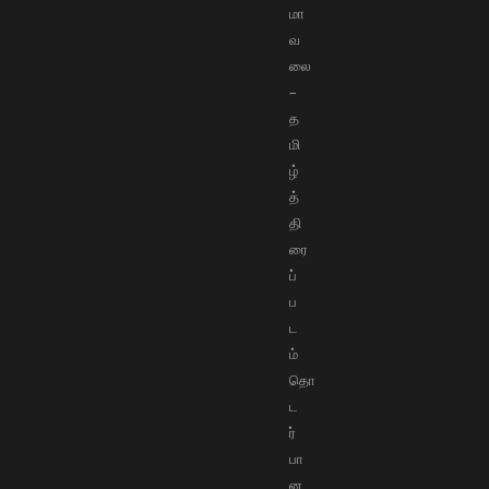
மா
வ
லை
–
த
மி
ழ்
த்
தி
ரை
ப்
ப
ட
ம்
தொ
ட
ர்
பா
ன