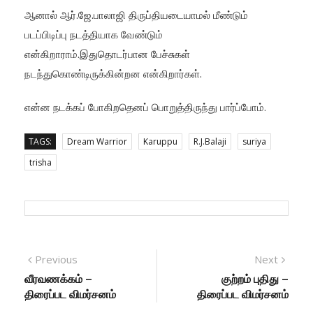
ஆனால் ஆர்.ஜே.பாலாஜி திருப்தியடையாமல் மீண்டும்
படப்பிடிப்பு நடத்தியாக வேண்டும்
என்கிறாராம்.இதுதொடர்பான பேச்சுகள்
நடந்துகொண்டிருக்கின்றன என்கிறார்கள்.
என்ன நடக்கப் போகிறதெனப் பொறுத்திருந்து பார்ப்போம்.
TAGS:
Dream Warrior
Karuppu
R.J.Balaji
suriya
trisha
Post navigation
Previous
Previous post:
Next
Next
post:
வீரவணக்கம் –
குற்றம் புதிது –
திரைப்பட விமர்சனம்
திரைப்பட விமர்சனம்