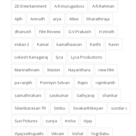
2D Entertainment
A.R.murugadoss
A.R.Rahman
Ajith
Anirudh
arya
Atlee
bharathiraja
dhanush
Film Review
G.V.Prakash
H.Vinoth
indian 2
Kamal
kamalhaasan
Karthi
Kavin
Lokesh Kanagaraj
lyca
Lyca Productions
Manirathnam
Master
Nayanthara
new Film
pa ranjith
Ponniyin Selvan
Rajini
rajinikanth
samuthirakani
sasikumar
Sathyaraj
shankar
Silambarasan TR
Simbu
Sivakarthikeyan
sundar c
Sun Pictures
suriya
trisha
Vijay
Vijaysethupathi
Vikram
Vishal
Yogi Babu