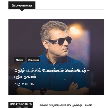
பிரபலமானவை
சினிமா
செய்திகள்
அஜித் படத்தில் மோகன்லால் வெங்கடேஷ் –
புதியதகவல்
August 10, 2026
UNCATEGORIZED
டாக்ஸிக் தமிழ்நாடு வியாபாரம் முடிந்தது – விவரம்