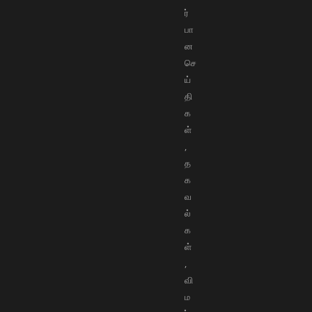
ர்
பா
ன
செ
ய்
தி
க
ள்
,
த
க
வ
ல்
க
ள்
,
வி
ம