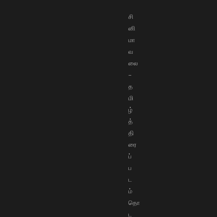
சி
னி
மா
வ
லை
–
த
மி
ழ்
த்
தி
ரை
ப்
ப
ட
ம்
தொ
ட