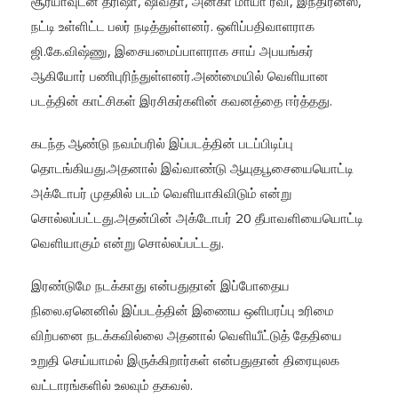
சூர்யாவுடன் த்ரிஷா, ஷிவதா, அனகா மாயா ரவி, இந்திரன்ஸ்,
நட்டி உள்ளிட்ட பலர் நடித்துள்ளனர். ஒளிப்பதிவாளராக
ஜி.கே.விஷ்ணு, இசையமைப்பாளராக சாய் அபயங்கர்
ஆகியோர் பணிபுரிந்துள்ளனர்.அண்மையில் வெளியான
படத்தின் காட்சிகள் இரசிகர்களின் கவனத்தை ஈர்த்தது.
கடந்த ஆண்டு நவம்பரில் இப்படத்தின் படப்பிடிப்பு
தொடங்கியது.அதனால் இவ்வாண்டு ஆயுதபூசையையொட்டி
அக்டோபர் முதலில் படம் வெளியாகிவிடும் என்று
சொல்லப்பட்டது.அதன்பின் அக்டோபர் 20 தீபாவளியையொட்டி
வெளியாகும் என்று சொல்லப்பட்டது.
இரண்டுமே நடக்காது என்பதுதான் இப்போதைய
நிலை.ஏனெனில் இப்படத்தின் இணைய ஒளிபரப்பு உரிமை
விற்பனை நடக்கவில்லை அதனால் வெளியீட்டுத் தேதியை
உறுதி செய்யாமல் இருக்கிறார்கள் என்பதுதான் திரையுலக
வட்டாரங்களில் உலவும் தகவல்.