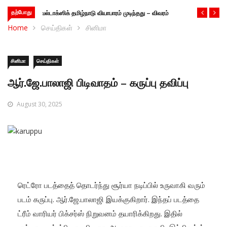
தற்போது
டாக்ஸிக் தமிழ்நாடு வியாபாரம் முடிந்தது – விவரம்
Home
செய்திகள்
சினிமா
சினிமா
செய்திகள்
ஆர்.ஜே.பாலாஜி பிடிவாதம் – கருப்பு தவிப்பு
August 30, 2025
ரெட்ரோ படத்தைத் தொடர்ந்து சூர்யா நடிப்பில் உருவாகி வரும்
படம் கருப்பு. ஆர்.ஜே.பாலாஜி இயக்குகிறார். இந்தப் படத்தை
ட்ரீம் வாரியர் பிக்சர்ஸ் நிறுவனம் தயாரிக்கிறது. இதில்