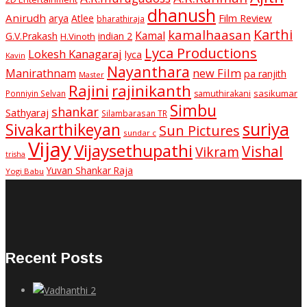
dhanush
Anirudh
Film Review
arya
Atlee
bharathiraja
Karthi
kamalhaasan
Kamal
G.V.Prakash
indian 2
H.Vinoth
Lyca Productions
Lokesh Kanagaraj
lyca
Kavin
Nayanthara
new Film
Manirathnam
pa ranjith
Master
Rajini
rajinikanth
sasikumar
Ponniyin Selvan
samuthirakani
Simbu
shankar
Sathyaraj
Silambarasan TR
suriya
Sivakarthikeyan
Sun Pictures
sundar c
Vijay
Vijaysethupathi
Vishal
Vikram
trisha
Yuvan Shankar Raja
Yogi Babu
Recent Posts