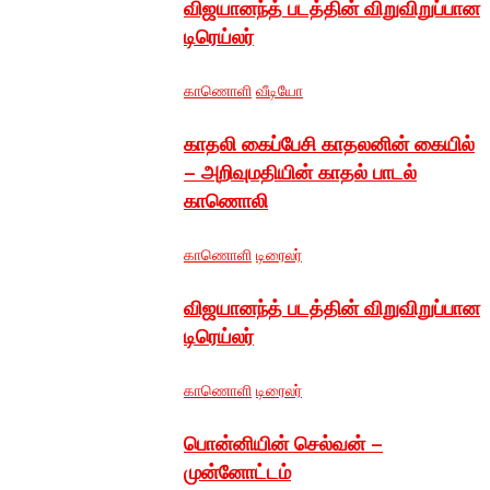
விஜயானந்த் படத்தின் விறுவிறுப்பான
டிரெய்லர்
காணொளி
வீடியோ
காதலி கைப்பேசி காதலனின் கையில்
– அறிவுமதியின் காதல் பாடல்
காணொலி
காணொளி
டிரைலர்
விஜயானந்த் படத்தின் விறுவிறுப்பான
டிரெய்லர்
காணொளி
டிரைலர்
பொன்னியின் செல்வன் –
முன்னோட்டம்