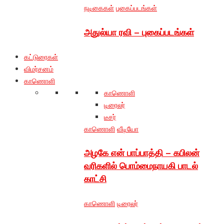
நடிகைகள்
புகைப்படங்கள்
அதுல்யா ரவி – புகைப்படங்கள்
கட்டுரைகள்
விமர்சனம்
காணொளி
காணொளி
டிரைலர்
டீசர்
காணொளி
வீடியோ
அழகே என் பாப்பாத்தி – கபிலன்
வரிகளில் பொம்மைநாயகி பாடல்
காட்சி
காணொளி
டிரைலர்