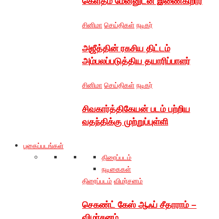
கெளதம் மேனனுடன் இணைகிறார்
சினிமா
செய்திகள்
நடிகர்
அஜீத்தின் ரகசிய திட்டம்
அம்பலப்படுத்திய தயாரிப்பாளர்
சினிமா
செய்திகள்
நடிகர்
சிவகார்த்திகேயன் படம் பற்றிய
வதந்திக்கு முற்றுப்புள்ளி
புகைப்படங்கள்
திரைப்படம்
நடிகைகள்
திரைப்படம்
விமர்சனம்
செகண்ட் கேஸ் ஆஃப் சீதாராம் –
விமர்சனம்