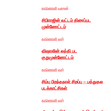
காணொளி
டிரைலர்
சிபிராஜின் வட்டம் திரைப்பட
முன்னோட்டம்
காணொளி
டீசர்
விஷாலின் லத்தி பட
குறுமுன்னோட்டம்
காணொளி
டீசர்
சிம்பு பிறந்தநாள் சிறப்பு – பத்துதல
படக்காட்சிகள்
காணொளி
டீசர்