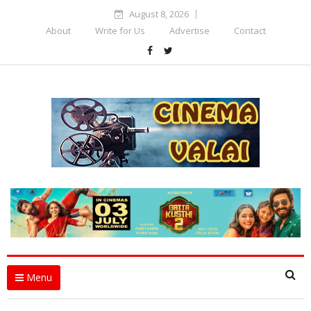
August 8, 2026
About
Write for Us
Advertise
Contact
Menu