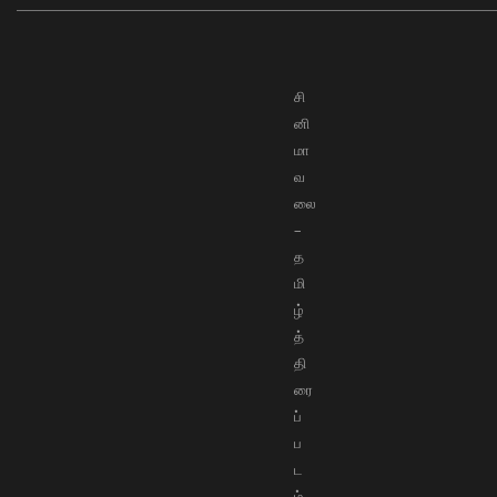
சி
னி
மா
வ
லை
–
த
மி
ழ்
த்
தி
ரை
ப்
ப
ட
ம்