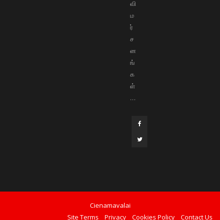
வி
ம
ர்
ச
ன
ங்
க
ள்
…
Cienamavalai
Site Terms
Privacy
Cookies Policy
Contact Us