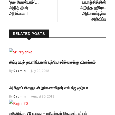
post:
‘தல வேண்டாம்’…
பா.ரஞ்சித்தின்
அஜித் திடீர்
அடுத்த ஹீரோ..
அறிக்கை !
அதிகாரப்பூர்வ
அறிவிப்பு
RELATED POSTS
சிம்பு படத் தயாரிப்பாளர் பற்றிய சர்ச்சைக்கு விளக்கம்
By
Cadmin
July 20, 2018
அமிதாப்பச்சனுடன் இணைகிறார் எஸ்.ஜே.சூர்யா
By
Cadmin
August 30, 2018
ரஜினிக்கு 70 வயது – ரசிகர்கள் கொண்டாட்டம்