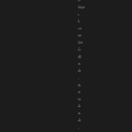
தொ
ட
ர்
பா
ன
செ
ய்
தி
க
ள்
,
த
க
வ
ல்
க
ள்
,