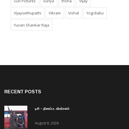
Sun Pictures
suriya
trisha
Vijay
Vijaysethupathi
Vikram
Vishal
Yogi Babu
Yuvan Shankar Raja
RECENT POSTS
டிசி – திரைப்பட விமர்சனம்
August 8, 2026