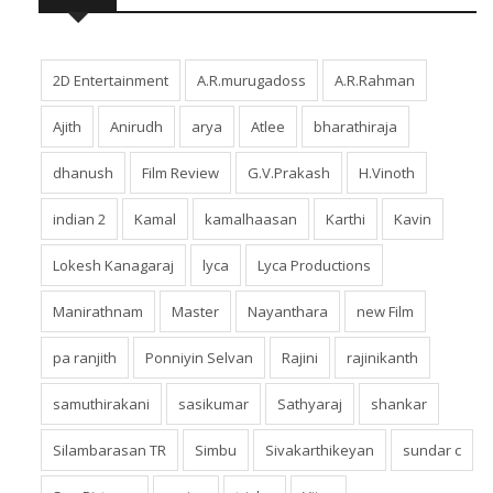
2D Entertainment
A.R.murugadoss
A.R.Rahman
Ajith
Anirudh
arya
Atlee
bharathiraja
dhanush
Film Review
G.V.Prakash
H.Vinoth
indian 2
Kamal
kamalhaasan
Karthi
Kavin
Lokesh Kanagaraj
lyca
Lyca Productions
Manirathnam
Master
Nayanthara
new Film
pa ranjith
Ponniyin Selvan
Rajini
rajinikanth
samuthirakani
sasikumar
Sathyaraj
shankar
Silambarasan TR
Simbu
Sivakarthikeyan
sundar c