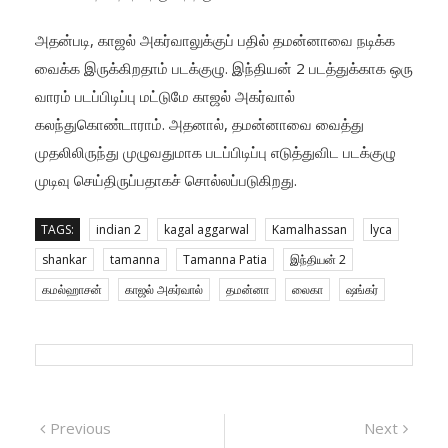
அதன்படி, காஜல் அகர்வாலுக்குப் பதில் தமன்னாவை நடிக்க
வைக்க இருக்கிறதாம் படக்குழு. இந்தியன் 2 படத்துக்காக ஒரு
வாரம் படப்பிடிப்பு மட்டுமே காஜல் அகர்வால்
கலந்துகொண்டாராம். அதனால், தமன்னாவை வைத்து
முதலிலிருந்து முழுவதுமாக படப்பிடிப்பு எடுத்துவிட படக்குழு
முடிவு செய்திருப்பதாகச் சொல்லப்படுகிறது.
TAGS:
indian 2
kagal aggarwal
Kamalhassan
lyca
shankar
tamanna
Tamanna Patia
இந்தியன் 2
கமல்ஹாசன்
காஜல் அகர்வால்
தமன்னா
லைகா
ஷங்கர்
Post navigation
Previous
Previous post:
Next
Next