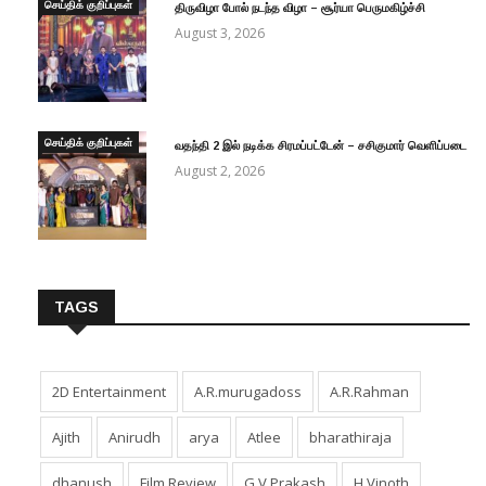
செய்திக் குறிப்புகள்
திருவிழா போல் நடந்த விழா – சூர்யா பெருமகிழ்ச்சி
August 3, 2026
செய்திக் குறிப்புகள்
வதந்தி 2 இல் நடிக்க சிரமப்பட்டேன் – சசிகுமார் வெளிப்படை
August 2, 2026
TAGS
2D Entertainment
A.R.murugadoss
A.R.Rahman
Ajith
Anirudh
arya
Atlee
bharathiraja
dhanush
Film Review
G.V.Prakash
H.Vinoth