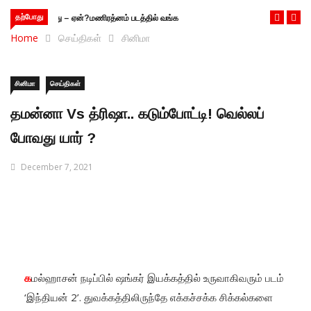
தற்போது
மணிரத்னம் படத்தில் வங்காள ஒளிப்பதிவாளர் – ஏன்?
Home
செய்திகள்
சினிமா
சினிமா
செய்திகள்
தமன்னா Vs த்ரிஷா.. கடும்போட்டி! வெல்லப்
போவது யார் ?
December 7, 2021
க
மல்ஹாசன் நடிப்பில் ஷங்கர் இயக்கத்தில் உருவாகிவரும் படம்
‘இந்தியன் 2’. துவக்கத்திலிருந்தே எக்கச்சக்க சிக்கல்களை