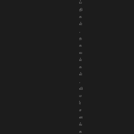
ய்
தி
க
ள்
,
த
க
வ
ல்
க
ள்
,
வி
ம
ர்
ச
ன
ங்
க