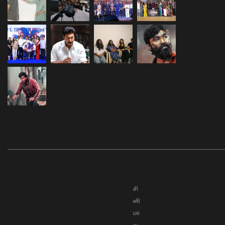
சி
னி
மா
வ