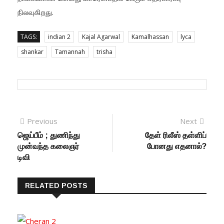
நிலவுகிறது.
TAGS:
indian 2
Kajal Agarwal
Kamalhassan
lyca
shankar
Tamannah
trisha
Post navigation
Previous
Previous post:
Next
Next
post:
ஜெய்பீம் ; துணிந்து
தேள் ரிலீஸ் தள்ளிப்
முன்வந்த கலைஞர்
போனது எதனால்?
டிவி
RELATED POSTS