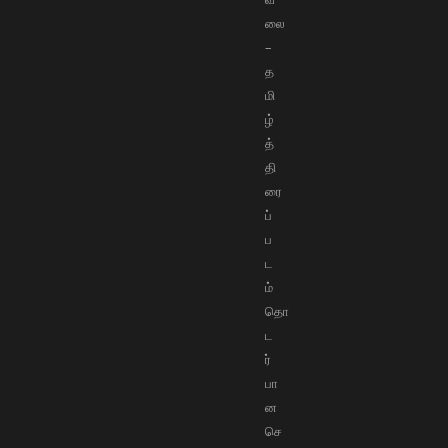
லை
–
த
மி
ழ்
த்
தி
ரை
ப்
ப
ட
ம்
தொ
ட
ர்
பா
ன
செ