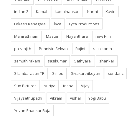
indian 2
Kamal
kamalhaasan
Karthi
Kavin
Lokesh Kanagaraj
lyca
Lyca Productions
Manirathnam
Master
Nayanthara
new Film
pa ranjith
Ponniyin Selvan
Rajini
rajinikanth
samuthirakani
sasikumar
Sathyaraj
shankar
Silambarasan TR
Simbu
Sivakarthikeyan
sundar c
Sun Pictures
suriya
trisha
Vijay
Vijaysethupathi
Vikram
Vishal
Yogi Babu
Yuvan Shankar Raja