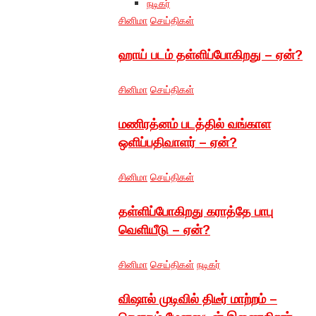
நடிகர்
சினிமா
செய்திகள்
ஹாய் படம் தள்ளிப்போகிறது – ஏன்?
சினிமா
செய்திகள்
மணிரத்னம் படத்தில் வங்காள
ஒளிப்பதிவாளர் – ஏன்?
சினிமா
செய்திகள்
தள்ளிப்போகிறது கராத்தே பாபு
வெளியீடு – ஏன்?
சினிமா
செய்திகள்
நடிகர்
விஷால் முடிவில் திடீர் மாற்றம் –