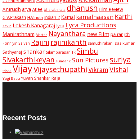
A.R.murugadoss
2D Entertainment
dhanush
Anirudh
Film Review
arya
Atlee
bharathiraja
Karthi
kamalhaasan
Kamal
G.V.Prakash
indian 2
H.Vinoth
Lyca Productions
Lokesh Kanagaraj
lyca
Kavin
Nayanthara
new Film
Manirathnam
pa ranjith
Master
Rajini
rajinikanth
sasikumar
Ponniyin Selvan
samuthirakani
Simbu
shankar
Sathyaraj
Silambarasan TR
suriya
Sivakarthikeyan
Sun Pictures
sundar c
Vijay
Vijaysethupathi
Vishal
Vikram
trisha
Yuvan Shankar Raja
Yogi Babu
Recent Posts