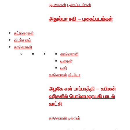
நடிகைகள்
புகைப்படங்கள்
அதுல்யா ரவி – புகைப்படங்கள்
கட்டுரைகள்
விமர்சனம்
காணொளி
காணொளி
டிரைலர்
டீசர்
காணொளி
வீடியோ
அழகே என் பாப்பாத்தி – கபிலன்
வரிகளில் பொம்மைநாயகி பாடல்
காட்சி
காணொளி
டிரைலர்