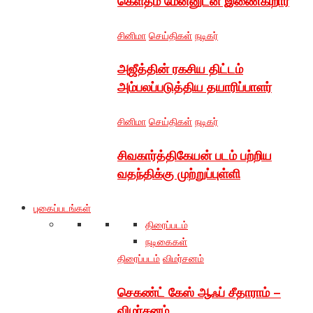
கெளதம் மேனனுடன் இணைகிறார்
சினிமா
செய்திகள்
நடிகர்
அஜீத்தின் ரகசிய திட்டம்
அம்பலப்படுத்திய தயாரிப்பாளர்
சினிமா
செய்திகள்
நடிகர்
சிவகார்த்திகேயன் படம் பற்றிய
வதந்திக்கு முற்றுப்புள்ளி
புகைப்படங்கள்
திரைப்படம்
நடிகைகள்
திரைப்படம்
விமர்சனம்
செகண்ட் கேஸ் ஆஃப் சீதாராம் –
விமர்சனம்