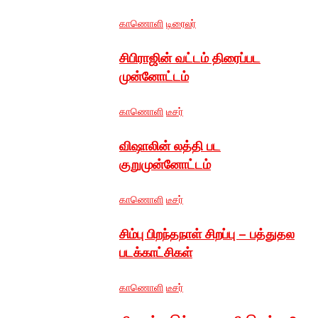
காணொளி
டிரைலர்
சிபிராஜின் வட்டம் திரைப்பட
முன்னோட்டம்
காணொளி
டீசர்
விஷாலின் லத்தி பட
குறுமுன்னோட்டம்
காணொளி
டீசர்
சிம்பு பிறந்தநாள் சிறப்பு – பத்துதல
படக்காட்சிகள்
காணொளி
டீசர்