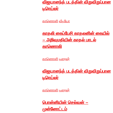
விஜயானந்த் படத்தின் விறுவிறுப்பான
டிரெய்லர்
காணொளி
வீடியோ
காதலி கைப்பேசி காதலனின் கையில்
– அறிவுமதியின் காதல் பாடல்
காணொலி
காணொளி
டிரைலர்
விஜயானந்த் படத்தின் விறுவிறுப்பான
டிரெய்லர்
காணொளி
டிரைலர்
பொன்னியின் செல்வன் –
முன்னோட்டம்