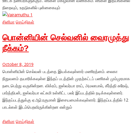
ஊடக நண்பர்களுக்கும்‌.. எங்கள்‌ மகிழ்வான வணக்கம்‌. எங்கள்‌ இதயங்களில்‌
நிறைவும்‌, உதடுகளில்‌ புன்னகையும்‌
சினிமா
செய்திகள்
பொன்னியின் செல்வனில் வைரமுத்து
நீக்கம்?
October 8, 2019
பொன்னியின் செல்வன் படத்தை இயக்கவுள்ளார் மணிரத்னம். லைகா
நிறுவனம் தயாரிக்கவுள்ள இந்தப் படத்தின் முதற்கட்டப் பணிகள் மும்முரமாக
நடைபெற்று வருகின்றன. விக்ரம், ஐஸ்வர்யா ராய், அமலாபால், கீர்த்தி சுரேஷ்,
பார்த்திபன், ஐஸ்வர்யா லட்சுமி உள்ளிட்ட பலர் இப்படத்தில் நடிக்கவுள்ளனர்.
இந்தப்படத்துக்கு ஏ.ஆர்.ரகுமான் இசையமைக்கவுள்ளார். இந்தப்படத்தில் 12
பாடல்கள் இடம்பெறவிருக்கின்றன என்றும்
சினிமா
செய்திகள்