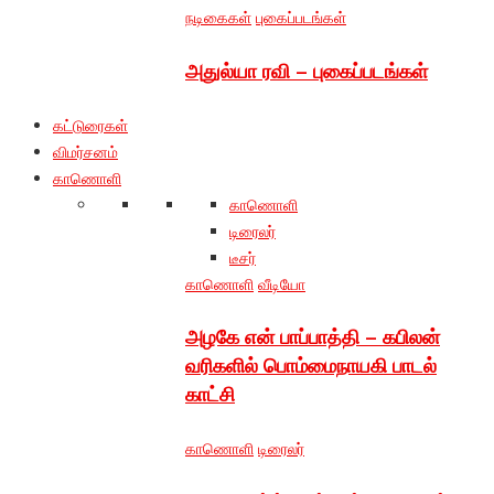
நடிகைகள்
புகைப்படங்கள்
அதுல்யா ரவி – புகைப்படங்கள்
கட்டுரைகள்
விமர்சனம்
காணொளி
காணொளி
டிரைலர்
டீசர்
காணொளி
வீடியோ
அழகே என் பாப்பாத்தி – கபிலன்
வரிகளில் பொம்மைநாயகி பாடல்
காட்சி
காணொளி
டிரைலர்