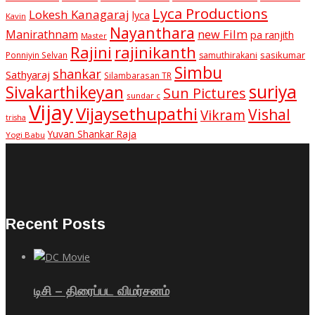
Lyca Productions
Lokesh Kanagaraj
lyca
Kavin
Nayanthara
new Film
Manirathnam
pa ranjith
Master
Rajini
rajinikanth
sasikumar
Ponniyin Selvan
samuthirakani
Simbu
shankar
Sathyaraj
Silambarasan TR
suriya
Sivakarthikeyan
Sun Pictures
sundar c
Vijay
Vijaysethupathi
Vishal
Vikram
trisha
Yuvan Shankar Raja
Yogi Babu
Recent Posts
டிசி – திரைப்பட விமர்சனம்