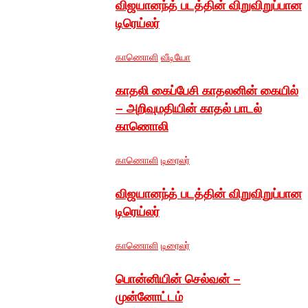
விஜயானந்த் படத்தின் விறுவிறுப்பான
டிரெய்லர்
காணொளி
வீடியோ
காதலி கைப்பேசி காதலனின் கையில்
– அறிவுமதியின் காதல் பாடல்
காணொலி
காணொளி
டிரைலர்
விஜயானந்த் படத்தின் விறுவிறுப்பான
டிரெய்லர்
காணொளி
டிரைலர்
பொன்னியின் செல்வன் –
முன்னோட்டம்