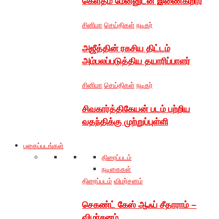
கெளதம் மேனனுடன் இணைகிறார்
சினிமா
செய்திகள்
நடிகர்
அஜீத்தின் ரகசிய திட்டம்
அம்பலப்படுத்திய தயாரிப்பாளர்
சினிமா
செய்திகள்
நடிகர்
சிவகார்த்திகேயன் படம் பற்றிய
வதந்திக்கு முற்றுப்புள்ளி
புகைப்படங்கள்
திரைப்படம்
நடிகைகள்
திரைப்படம்
விமர்சனம்
செகண்ட் கேஸ் ஆஃப் சீதாராம் –
விமர்சனம்