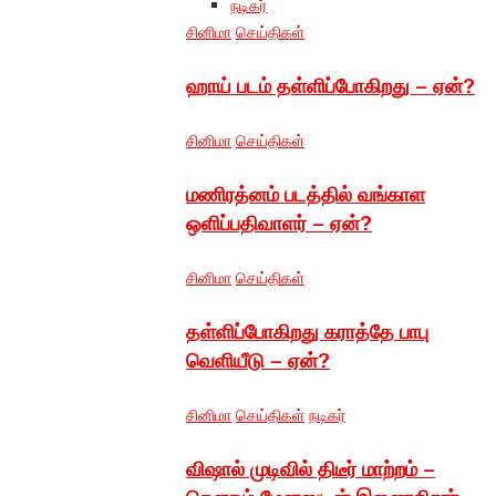
நடிகர்
சினிமா
செய்திகள்
ஹாய் படம் தள்ளிப்போகிறது – ஏன்?
சினிமா
செய்திகள்
மணிரத்னம் படத்தில் வங்காள
ஒளிப்பதிவாளர் – ஏன்?
சினிமா
செய்திகள்
தள்ளிப்போகிறது கராத்தே பாபு
வெளியீடு – ஏன்?
சினிமா
செய்திகள்
நடிகர்
விஷால் முடிவில் திடீர் மாற்றம் –