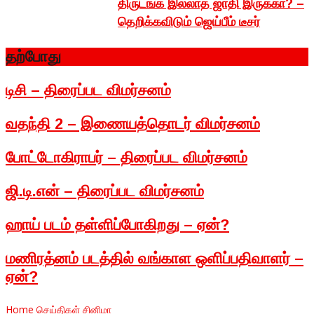
திருடங்க இல்லாத ஜாதி இருக்கா? –
தெறிக்கவிடும் ஜெய்பீம் டீசர்
தற்போது
டிசி – திரைப்பட விமர்சனம்
வதந்தி 2 – இணையத்தொடர் விமர்சனம்
போட்டோகிராபர் – திரைப்பட விமர்சனம்
ஜி.டி.என் – திரைப்பட விமர்சனம்
ஹாய் படம் தள்ளிப்போகிறது – ஏன்?
மணிரத்னம் படத்தில் வங்காள ஒளிப்பதிவாளர் –
ஏன்?
Home
செய்திகள்
சினிமா