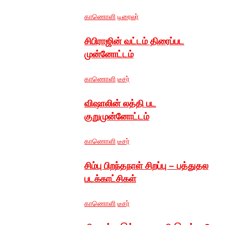
காணொளி
டிரைலர்
சிபிராஜின் வட்டம் திரைப்பட
முன்னோட்டம்
காணொளி
டீசர்
விஷாலின் லத்தி பட
குறுமுன்னோட்டம்
காணொளி
டீசர்
சிம்பு பிறந்தநாள் சிறப்பு – பத்துதல
படக்காட்சிகள்
காணொளி
டீசர்