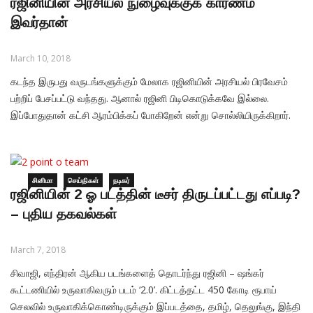
ரஜினியின் அரசியல் நுழைவுக்குக் காரணம்
இவர்தான்
March 10, 2018
கடந்த இருபது வருடங்களுக்கும் மேலாக ரஜினியின் அரசியல் பிரவேசம்
பற்றிப் பேசப்பட்டு வந்தது. ஆனால் ரஜினி பிடிகொடுக்கவே இல்லை.
இப்போதுதான் கட்சி ஆரம்பிக்கப் போகிறேன் என்று சொல்லியிருக்கிறார்.
இவ்வளவு வருடங்கள் அரசியலில் ஈடுபடத் துணியாத ரஜினி, இப்போது
துணிந்ததற்குக் காரணம் ஜெயலலிதா மறைவு மற்றும் கருணாநிதியின்
அமைதி ஆகியன என்றும், பாஜகவின் தூண்டுதலால்தான் அவர் கட்சி
சினிமா
செய்திகள்
நடிகர்
ரஜினியின் 2 ஓ படத்தின் டீசர் திருடப்பட்டது எப்படி?
– புதிய தகவல்கள்
March 7, 2018
சிவாஜி, எந்திரன் ஆகிய படங்களைத் தொடர்ந்து ரஜினி – ஷங்கர்
கூட்டணியில் உருவாகிவரும் படம் ‘2.0’. கிட்டத்தட்ட 450 கோடி ரூபாய்
செலவில் உருவாகிக்கொண்டிருக்கும் இப்படத்தை, தமிழ், தெலுங்கு, இந்தி