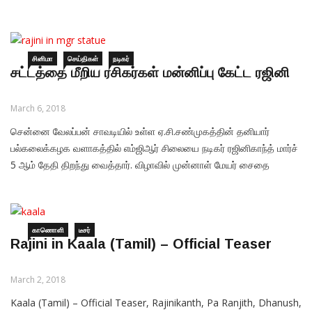
ஆகிய மூன்று மொழிகளில் வெளியிடத் திட்டமிடப்பட்டிருக்கிறார்கள்.
இந்திப்படவுலகின் முன்னணி நடிகர்களில் ஒருவரான அக்‌ஷய் குமார்
இப்படத்தில் வில்லனாக நடித்திருக்கிறார்.
சினிமா
செய்திகள்
நடிகர்
சட்டத்தை மீறிய ரசிகர்கள் மன்னிப்பு கேட்ட ரஜினி
March 6, 2018
சென்னை வேலப்பன் சாவடியில் உள்ள ஏ.சி.சண்முகத்தின் தனியார்
பல்கலைக்கழக வளாகத்தில் எம்ஜிஆர் சிலையை நடிகர் ரஜினிகாந்த் மார்ச்
5 ஆம் தேதி திறந்து வைத்தார். விழாவில் முன்னாள் மேயர் சைதை
துரைசாமி, நடிகர்கள் நாசர், பிரபு, விஜயகுமார், நடிகைகள் சரோஜா தேவி,
சச்சு, லதா, அம்பிகா, இயக்குனர் பி.வாசு, தயாரிப்பாளர் தாணு,
வி.ஜி.சந்தோசம் உள்ளிட்டோர் பங்கேற்றனர். இந்நிகழ்ச்சியைத் தொடர்ந்து
காணொளி
டீசர்
Rajini in Kaala (Tamil) – Official Teaser
March 2, 2018
Kaala (Tamil) – Official Teaser, Rajinikanth, Pa Ranjith, Dhanush,