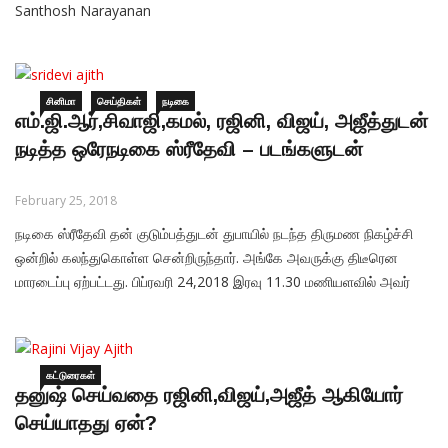
Santhosh Narayanan
சினிமா
செய்திகள்
நடிகை
எம்.ஜி.ஆர்,சிவாஜி,கமல், ரஜினி, விஜய், அஜீத்துடன்
நடித்த ஒரேநடிகை ஸ்ரீதேவி – படங்களுடன்
February 25, 2018
நடிகை ஸ்ரீதேவி தன் குடும்பத்துடன் துபாயில் நடந்த திருமண நிகழ்ச்சி
ஒன்றில் கலந்துகொள்ள சென்றிருந்தார். அங்கே அவருக்கு திடீரென
மாரடைப்பு ஏற்பட்டது. பிப்ரவரி 24,2018 இரவு 11.30 மணியளவில் அவர்
உயிரிழந்தார். 1969 ஆம் ஆண்டு துணைவன் படம் மூலமாகக் குழந்தை
நட்சத்திரமாக அறிமுகமான ஸ்ரீதேவி, தமிழ்த்திரையுலகின் மூன்று
தலைமுறை சூப்பர்ஸ்டார்களுடன் நடித்த நடிகை என்கிற
பெருமைக்குரியவர்.
கட்டுரைகள்
தனுஷ் செய்வதை ரஜினி,விஜய்,அஜீத் ஆகியோர்
செய்யாதது ஏன்?