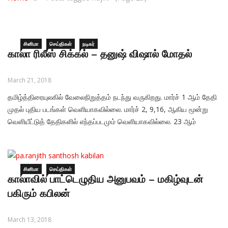
சினிமா
செய்திகள்
நடிகர்
காலா ரிலீஸ் சிக்கல் – தனுஷ் விஷால் மோதல்
March 21, 2018
தமிழ்த்திரையுலகில் வேலைநிறுத்தம் நடந்து வருகிறது. மார்ச் 1 ஆம் தேதி
முதல் புதிய படங்கள் வெளியாகவில்லை. மார்ச் 2, 9,16, ஆகிய மூன்று
வெளியீட்டுத் தேதிகளில் எந்தப்படமும் வெளியாகவில்லை. 23 ஆம்
தேதியும் வெளியாகிற மாதிரி தெரியவில்லை. இதனால் வேலைநிறுத்தம்
முடிவுக்கு வந்ததும் இந்தத் தேதிகளில் படத்தை
சினிமா
செய்திகள்
காலாவில் பாட்டெழுதிய அனுபவம் – மகிழ்வுடன்
பகிரும் கபிலன்
March 13, 2018