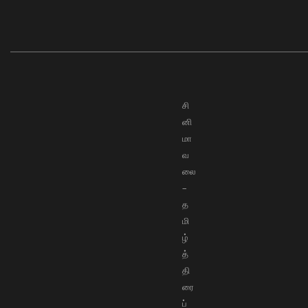
சி
னி
மா
வ
லை
–
த
மி
ழ்
த்
தி
ரை
ப்