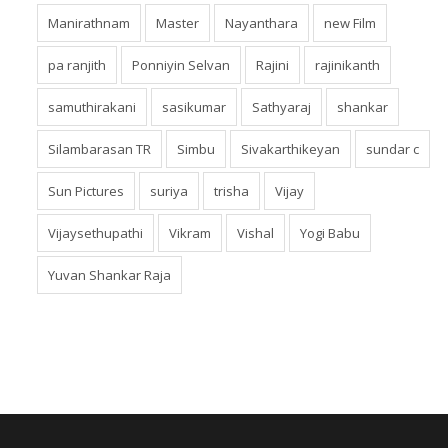
Manirathnam
Master
Nayanthara
new Film
pa ranjith
Ponniyin Selvan
Rajini
rajinikanth
samuthirakani
sasikumar
Sathyaraj
shankar
Silambarasan TR
Simbu
Sivakarthikeyan
sundar c
Sun Pictures
suriya
trisha
Vijay
Vijaysethupathi
Vikram
Vishal
Yogi Babu
Yuvan Shankar Raja