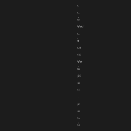
ப
ட
ம்
தொ
ட
ர்
பா
ன
செ
ய்
தி
க
ள்
,
த
க
வ
ல்