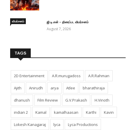
விமர்சனம்
ஜி.டி.என் – திரைப்பட விமர்சனம்
August 7, 2026
TAGS
2D Entertainment
A.R.murugadoss
A.R.Rahman
Ajith
Anirudh
arya
Atlee
bharathiraja
dhanush
Film Review
G.V.Prakash
H.Vinoth
indian 2
Kamal
kamalhaasan
Karthi
Kavin
Lokesh Kanagaraj
lyca
Lyca Productions