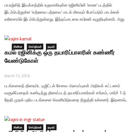
பா.ரஞ்சித் இயக்கத்தில் உருவாகியுள்ள ரஜினியின் ‘காலா’ படத்தில்
இடம்பெற்றுள்ள ‘கற்றவை பற்றவை’ பாடல் மிகவும் பேசப்படும் பாடல்கள்
வரிசையில் இடம்பெற்றுள்ளது. இந்தப்பாடலை கபிலன் எழுதியுள்ளார். அது
உருவான விதம் பற்றி அவர் கூறும்போது, டீஸர் வெளியாவதற்கு 2 நாட்கள்
முன்பு, டீஸரை கபிலனுக்குப் போட்டுக்காட்டிய இயக்குநர் பா.இரஞ்சித்,
இதற்கு ஒரு பாடல் வேண்டும் என்று கேட்டார். நான் எழுதிய
சினிமா
செய்திகள்
நடிகர்
கமல் ரஜினிக்கு ஒரு தயாரிப்பாளரின் கண்ணீர்
வேண்டுகோள்
March 13, 2018
படங்களைத் திரையிட டிஜிட்டல் சேவை அமைப்புகள் அதிகக் கட்டணம்
வசூலிப்பதைக் கண்டித்து திரைப்படத் தயாரிப்பாளர்கள் சங்கம், மார்ச் 1-ந்
தேதி முதல் புதிய படங்களை வெளியிடுவதை நிறுத்தி உள்ளனர். இதனால்,
இந்த மாதம் திரைக்கு வரத் தயாராக இருந்த சுமார் 20 படங்கள்
தள்ளிவைக்கப்பட்டு உள்ளன. மார்ச் 16-ந் தேதி முதல் திரைப்படப்
படப்பிடிப்புகளும் நடக்காது என்றும் அறிவித்து உள்ளனர். இதற்கிடையே,
சினிமா
செய்திகள்
நடிகர்