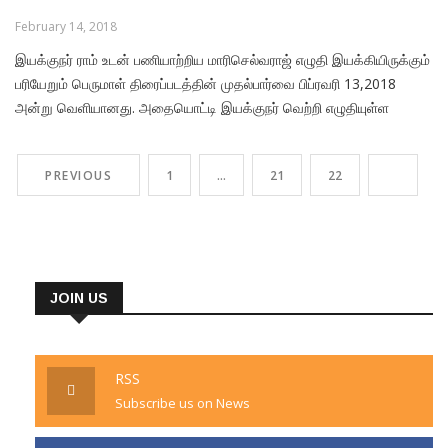
February 14, 2018
இயக்குநர் ராம் உடன் பணியாற்றிய மாரிசெல்வராஜ் எழுதி இயக்கியிருக்கும்
பரியேறும் பெருமாள் திரைப்படத்தின் முதல்பார்வை பிப்ரவரி 13,2018
அன்று வெளியானது. அதையொட்டி இயக்குநர் வெற்றி எழுதியுள்ள
பதிவு…. பரியேறும் பெருமாள் மூலமாக ஒரு விண்ணப்பம்!! பா.ரஞ்சித்
தயாரிப்பில் நண்பன் மாரிசெல்வராஜ் இயக்கத்தில் பரியேறும் பெருமாள் படம்
PREVIOUS
1
…
21
22
23
வெளியாக இருக்கிறது. மகிழ்ச்சி. மாரி என்னுடைய
JOIN US
RSS
Subscribe us on News