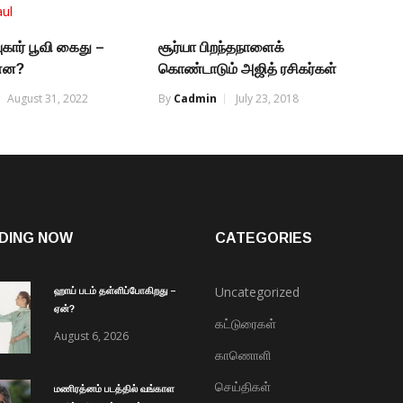
ுகார் பூவி கைது –
சூர்யா பிறந்தநாளைக்
ன்ன?
கொண்டாடும் அஜித் ரசிகர்கள்
August 31, 2022
By
Cadmin
July 23, 2018
DING NOW
CATEGORIES
Uncategorized
ஹாய் படம் தள்ளிப்போகிறது –
ஏன்?
கட்டுரைகள்
August 6, 2026
காணொளி
செய்திகள்
மணிரத்னம் படத்தில் வங்காள