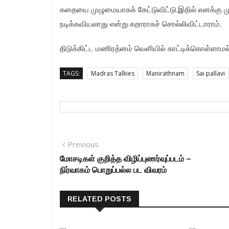
கதையை முழுமையாகக் கேட்டுவிட்டு.இதில் எனக்கு 
நடிக்கவியலாது என்று கறாராகச் சொல்லிவிட்டாராம்.
திடுக்கிட்ட மணிரத்னம் வெளியில் காட்டிக்கொள்ளாமல
TAGS:
Madras Talkies
Manirathnam
Sai pallavi
Post navigation
Previous
Previous post:
மோசடிகள் குறித்த விழிப்புணர்வுப்படம் –
நிர்வாகம் பொறுப்பல்ல பட விவரம்
RELATED POSTS