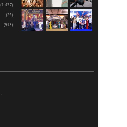
(1,437)
(26)
(918)
…