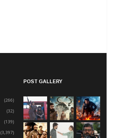
POST GALLERY
(266)
(32)
(139)
(3,397)