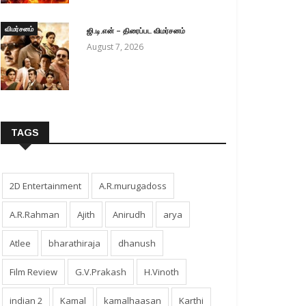
விமர்சனம்
ஜி.டி.என் – திரைப்பட விமர்சனம்
August 7, 2026
TAGS
2D Entertainment
A.R.murugadoss
A.R.Rahman
Ajith
Anirudh
arya
Atlee
bharathiraja
dhanush
Film Review
G.V.Prakash
H.Vinoth
indian 2
Kamal
kamalhaasan
Karthi