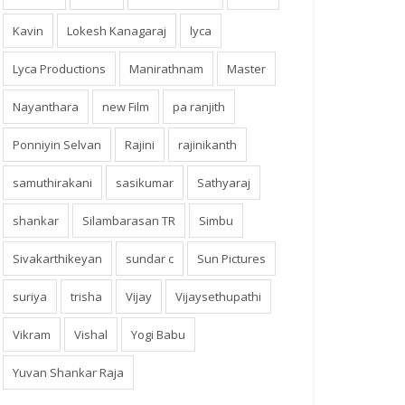
Kavin
Lokesh Kanagaraj
lyca
Lyca Productions
Manirathnam
Master
Nayanthara
new Film
pa ranjith
Ponniyin Selvan
Rajini
rajinikanth
samuthirakani
sasikumar
Sathyaraj
shankar
Silambarasan TR
Simbu
Sivakarthikeyan
sundar c
Sun Pictures
suriya
trisha
Vijay
Vijaysethupathi
Vikram
Vishal
Yogi Babu
Yuvan Shankar Raja