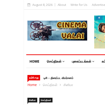
August 8, 2026
About
Write for Us
Advertis
HOME
செய்திகள்
புகைப்படங்கள்
கட
தற்போது
டிசி – திரைப்பட விமர்சனம்
வதந்தி 2 –
இணையத்தொடர்
Home
செய்திகள்
சினிமா
விமர்சனம்
சினிமா
செய்திகள்