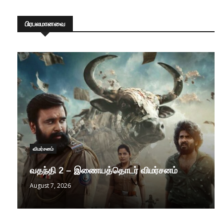
பிரபலமானவை
விமர்சனம்
வதந்தி 2 – இணையத்தொடர் விமர்சனம்
August 7, 2026