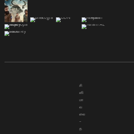
சி
னி
மா
வ
லை
–
த