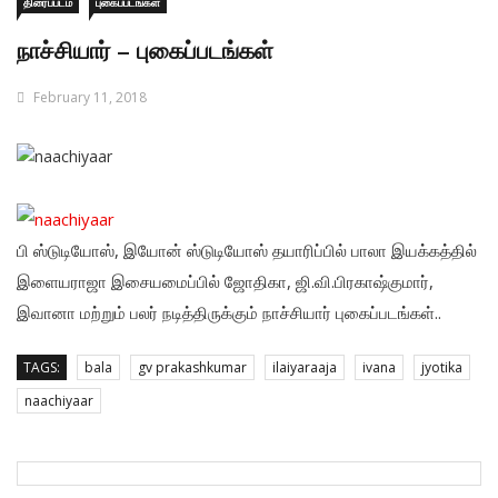
திரைப்படம்
புகைப்படங்கள்
நாச்சியார் – புகைப்படங்கள்
February 11, 2018
பி ஸ்டுடியோஸ், இயோன் ஸ்டுடியோஸ் தயாரிப்பில் பாலா இயக்கத்தில்
இளையராஜா இசையமைப்பில் ஜோதிகா, ஜி.வி.பிரகாஷ்குமார்,
இவானா மற்றும் பலர் நடித்திருக்கும் நாச்சியார் புகைப்படங்கள்..
TAGS:
bala
gv prakashkumar
ilaiyaraaja
ivana
jyotika
naachiyaar