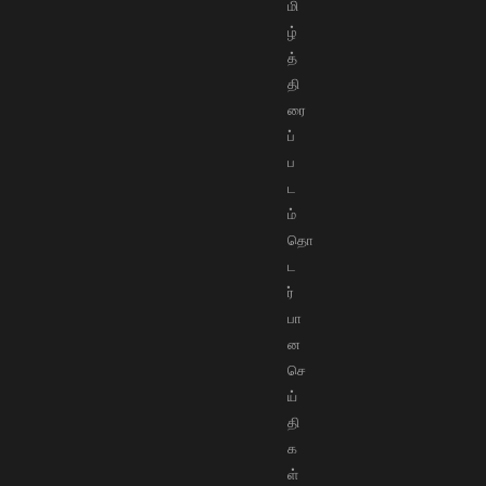
மி
ழ்
த்
தி
ரை
ப்
ப
ட
ம்
தொ
ட
ர்
பா
ன
செ
ய்
தி
க
ள்