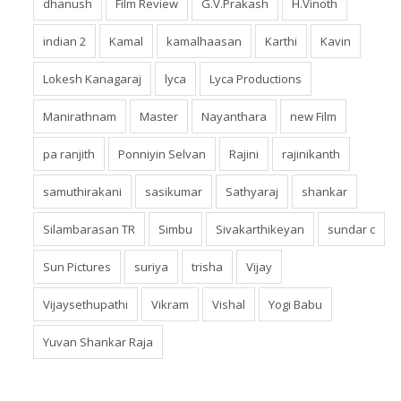
dhanush
Film Review
G.V.Prakash
H.Vinoth
indian 2
Kamal
kamalhaasan
Karthi
Kavin
Lokesh Kanagaraj
lyca
Lyca Productions
Manirathnam
Master
Nayanthara
new Film
pa ranjith
Ponniyin Selvan
Rajini
rajinikanth
samuthirakani
sasikumar
Sathyaraj
shankar
Silambarasan TR
Simbu
Sivakarthikeyan
sundar c
Sun Pictures
suriya
trisha
Vijay
Vijaysethupathi
Vikram
Vishal
Yogi Babu
Yuvan Shankar Raja