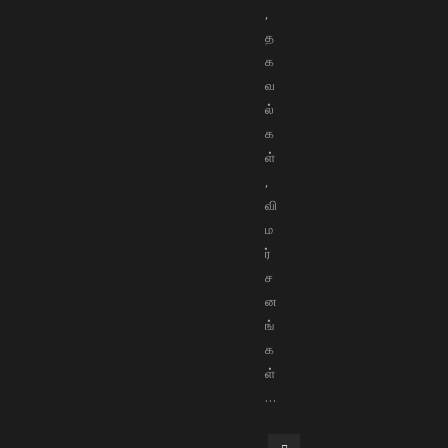
,
த
க
வ
ல்
க
ள்
,
வி
ம
ர்
ச
ன
ங்
க
ள்
…