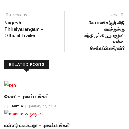
Post navigation
Previous
Previous post:
Next
N
po
Nagesh
கே.பாலச்சந்தர் வீடு
Thiraiyarangam –
ஏலத்துக்கு
Official Trailer
வந்திருக்கிறது. ரஜினி
என்ன
செய்யப்போகிறார்?
RELATED POSTS
கேணி – புகைப்படங்கள்
By
Cadmin
January 22, 2018
மன்னர் வகையறா – புகைப்படங்கள்