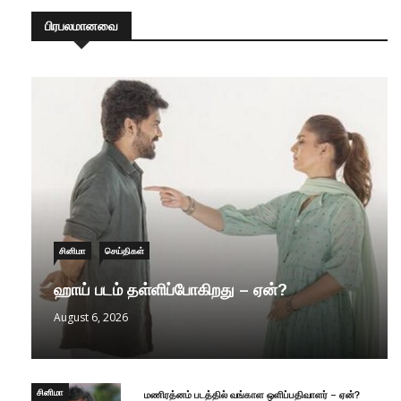
பிரபலமானவை
சினிமா
செய்திகள்
ஹாய் படம் தள்ளிப்போகிறது – ஏன்?
August 6, 2026
சினிமா
மணிரத்னம் படத்தில் வங்காள ஒளிப்பதிவாளர் – ஏன்?