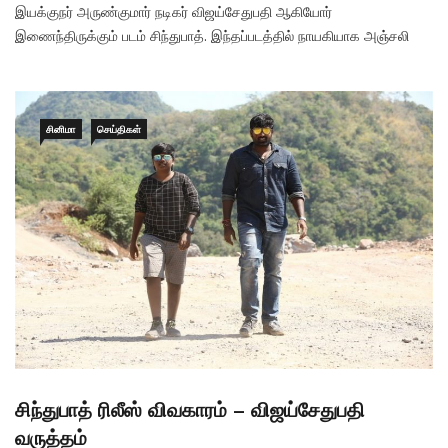
இயக்குநர் அருண்குமார் நடிகர் விஜய்சேதுபதி ஆகியோர்
இணைந்திருக்கும் படம் சிந்துபாத். இந்தப்படத்தில் நாயகியாக அஞ்சலி
நடித்திருக்கிறார். விஜய்சேதுபதியின் மகன் சூர்யா முக்கிய வேடத்தில்
நடித்திருக்கிறார். இந்தப்படத்துக்கு இசை யுவன்ஷங்கர்ராஜா. இப்படம்
ஜூன் 21 ஆம் தேதி வெளியாகும் என்று சொல்லப்பட்டது. ஆனால்
வெளியாகவில்லை.
சினிமா
செய்திகள்
சிந்துபாத் ரிலீஸ் விவகாரம் – விஜய்சேதுபதி
வருத்தம்