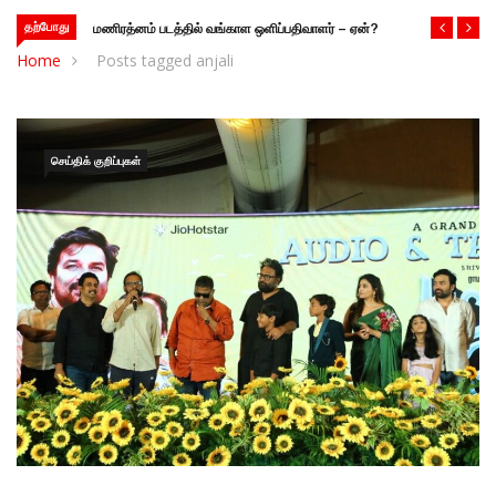
தற்போது
மணிரத்னம் படத்தில் வங்காள ஒளிப்பதிவாளர் – ஏன்?
Home
Posts tagged anjali
செய்திக் குறிப்புகள்