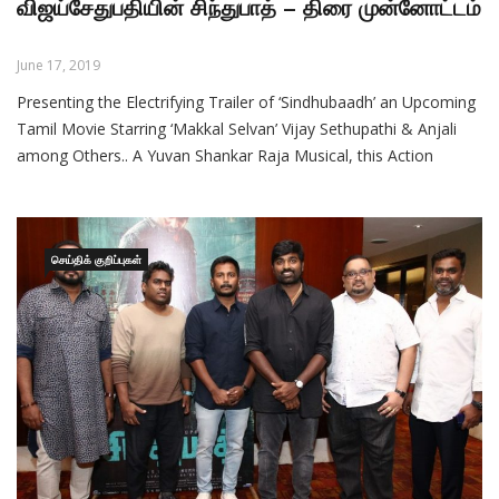
விஜய்சேதுபதியின் சிந்துபாத் – திரை முன்னோட்டம்
June 17, 2019
Presenting the Electrifying Trailer of ‘Sindhubaadh’ an Upcoming
Tamil Movie Starring ‘Makkal Selvan’ Vijay Sethupathi & Anjali
among Others.. A Yuvan Shankar Raja Musical, this Action
Thriller is Written and Directed by S U Arun kumar, Produced by
S.N. Rajarajan and Shan Sutharsan Under the Banner of K
Productions & Vansan Movies. Muzik
செய்திக் குறிப்புகள்