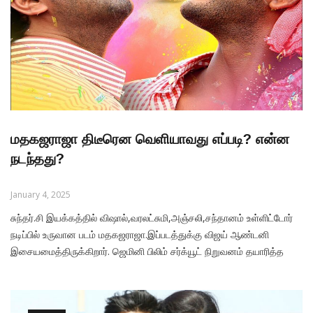
மதகஜராஜா திடீரென வெளியாவது எப்படி? என்ன
நடந்தது?
January 4, 2025
சுந்தர்.சி இயக்கத்தில் விஷால்,வரலட்சுமி,அஞ்சலி,சந்தானம் உள்ளிட்டோர்
நடிப்பில் உருவான படம் மதகஜராஜா.இப்படத்துக்கு விஜய் ஆண்டனி
இசையமைத்திருக்கிறார். ஜெமினி பிலிம் சர்க்யூட் நிறுவனம் தயாரித்த
இப்படம் 2013 ஆம் ஆண்டு வெளியாகும் என்று அறிவிக்கப்பட்ட
படம்.ஆனால் பல்வேறு பொருளாதார சிக்கல்களால் அப்படம்
வெளியாகவில்லை. இந்தப்படத்தை வெளியிட தீவிர முயற்சி எடுத்தார்