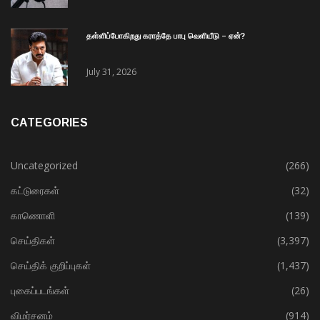
தள்ளிப்போகிறது கராத்தே பாபு வெளியீடு – ஏன்?
July 31, 2026
CATEGORIES
Uncategorized
(266)
கட்டுரைகள்
(32)
காணொளி
(139)
செய்திகள்
(3,397)
செய்திக் குறிப்புகள்
(1,437)
புகைப்படங்கள்
(26)
விமர்சனம்
(914)