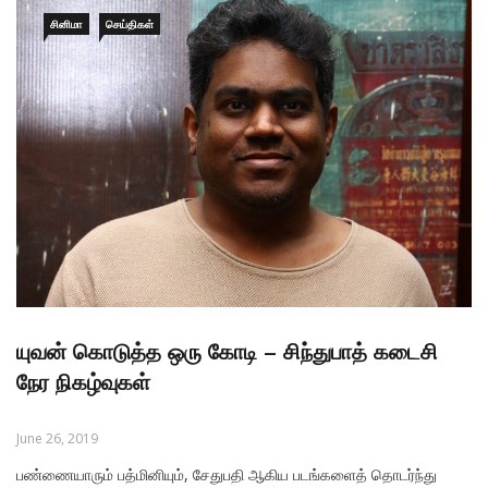
கொத்தடிமையாகச் சிக்கிக் கொண்ட மனைவி அஞ்சலியைக் காப்பாற்றி
மீட்டுவர
சினிமா
செய்திகள்
யுவன் கொடுத்த ஒரு கோடி – சிந்துபாத் கடைசி
நேர நிகழ்வுகள்
June 26, 2019
பண்ணையாரும் பத்மினியும், சேதுபதி ஆகிய படங்களைத் தொடர்ந்து