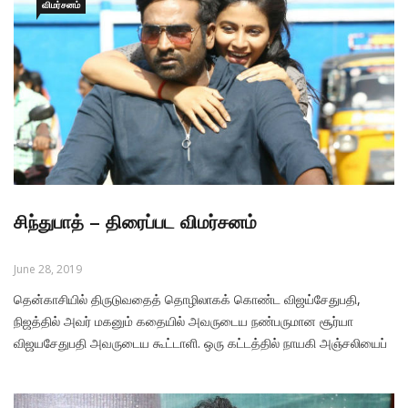
விஷால்.அவர் முயற்சி
விமர்சனம்
சிந்துபாத் – திரைப்பட விமர்சனம்
June 28, 2019
தென்காசியில் திருடுவதைத் தொழிலாகக் கொண்ட விஜய்சேதுபதி,
நிஜத்தில் அவர் மகனும் கதையில் அவருடைய நண்பருமான சூர்யா
விஜயசேதுபதி அவருடைய கூட்டாளி. ஒரு கட்டத்தில் நாயகி அஞ்சலியைப்
பார்த்தவுடன் காதல் கொள்கிறார் விஜயசேதுபதி. முதலில் மோதல் பிறகு
காதல். அதன்பின் அதிரடிக் கல்யாணம். இவற்றிற்குப் பின், தாய்லாந்தில்