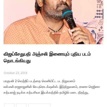
விஜய்சேதுபதி அஞ்சலி இணையும் புதிய படம்
தொடங்கியது
October 23, 2018
பாகுபலி 2 வெற்றிப் படத்தை வெளியிட்ட பட நிறுவனம்
எஸ்.என்.ராஜராஜனின் கே.புரொடக்‌ஷன்ஸ். இந்நிறுவனம், ராணா ரெஜினா
சத்யராஜ் நடிக்க சத்யசிவா இயக்கத்தில் தமிழில் மடை திறந்து,
தெலுங்கில் 1945 ஆகிய படங்களையும் தயாரித்துக் கொண்டிருக்கிறது.
கே புரொடக்சன்ஸ் எஸ்.என்.ராஜராஜன், ஒய்.எஸ்.ஆர் பிலிம்ஸ்