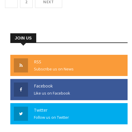
1
2
NEXT
யுவன்சங்கர்ராஜா, இர்பான் மாலிக் இணைந்து பியார் பிரேமா காதல் வெற்றிப்
படத்தைத் தயாரித்தனர்.
JOIN US
RSS
Subscribe us on News
Facebook
Like us on Facebook
Twitter
Follow us on Twitter