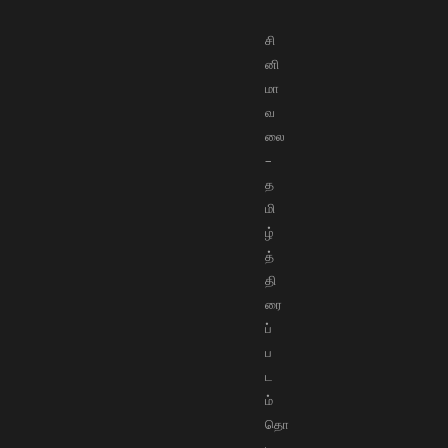
சி
னி
மா
வ
லை
–
த
மி
ழ்
த்
தி
ரை
ப்
ப
ட
ம்
தொ