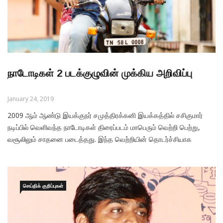
நாடோடிகள் 2 படக்குழுவின் முக்கிய அறிவிப்பு
January 24, 2019
2009 ஆம் ஆண்டு இயக்குநர் சமுத்திரக்கனி இயக்கத்தில் சசிகுமார்
நடிப்பில் வெளிவந்த நாடோடிகள் திரைப்படம் மாபெரும் வெற்றி பெற்று,
வசூலிலும் சாதனை படைத்தது. இந்த வெற்றியின் தொடர்ச்சியாக
மெட்ராஸ் எண்டர்பிரைசஸ் எஸ்.நந்தகோபால் தயாரிப்பில், சமுத்திரகனி
இயக்கத்தில் “நாடோடிகள் – 2 ” உருவாகி வருகிறது. சமுத்திரக்கனி எழுதி
இயக்கும் இப்படத்தில் சசிகுமார் – அஞ்சலி
செய்திக் குறிப்புகள்