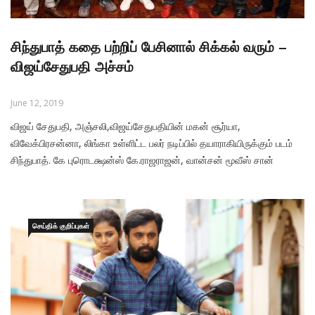
சிந்துபாத் கதை பற்றிப் பேசினால் சிக்கல் வரும் –
விஜய்சேதுபதி அச்சம்
June 12, 2019
விஜய் சேதுபதி, அஞ்சலி,விஜய்சேதுபதியின் மகன் சூர்யா,
விவேக்பிரசன்னா, லிங்கா உள்ளிட்ட பலர் நடிப்பில் தயாராகியிருக்கும் படம்
சிந்துபாத். கே புரொடக்ஷன்ஸ் கே.ராஜராஜன், வான்சன் மூவீஸ் சான்
சுதர்சன் ஆகியோர் தயாரித்திருக்கிறார்கள். பண்ணையாரும் பத்மினியும்,
சேதுபதி ஆகிய படங்களைத் தொடர்ந்து எஸ்.யு.அருண்குமார்
இயக்கியிருக்கிறார். யுவன் சங்கர் ராஜா இசை அமைப்பில் தயாரான
‘சிந்துபாத்’
செய்திக் குறிப்புகள்