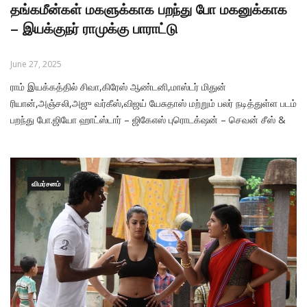
தங்கமீன்கள் மகளுக்காக பறந்து போ மகனுக்காக
– இயக்குநர் ராமுக்கு பாராட்டு
June 27, 2025
ராம் இயக்கத்தில் சிவா,கிரேஸ் ஆண்டனி,மாஸ்டர் மிதுன்
ரியான்,அஞ்சலி,அஜு வர்கீஸ்,விஜய் யேசுதாஸ் மற்றும் பலர் நடித்துள்ள படம்
பறந்து போ.ஜியோ ஹாட்ஸ்டார் – ஜிகேஎஸ் புரொடக்‌ஷன் – செவன் சீஸ் &
செவன் ஹில்ஸ் புரொடக்‌ஷன்ஸ் ஆகிய நிறுவனங்கள் தயாரித்துள்ளன.
இப்படம் ஜூலை 4 அன்று
விமர்சனம்