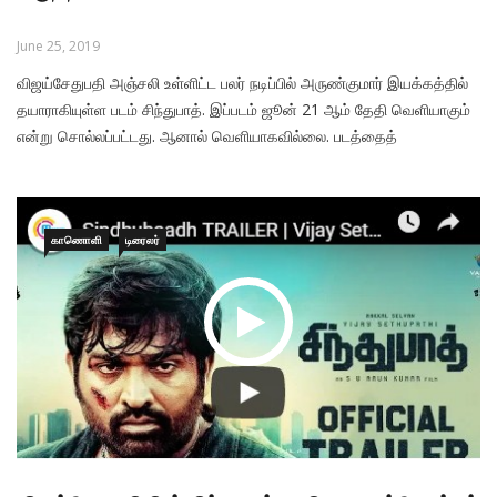
June 25, 2019
விஜய்சேதுபதி அஞ்சலி உள்ளிட்ட பலர் நடிப்பில் அருண்குமார் இயக்கத்தில்
தயாராகியுள்ள படம் சிந்துபாத். இப்படம் ஜூன் 21 ஆம் தேதி வெளியாகும்
என்று சொல்லப்பட்டது. ஆனால் வெளியாகவில்லை. படத்தைத்
தயாரித்திருக்கும் ராஜராஜன் மற்றும் படத்தில் இணைந்திருக்கும் வன்சன்
மற்றும் கிளாப் போர்டு சத்யா ஆகிய மூவருக்கும் தனித்தனியாகச் சிற்சில
சிக்கல்கள். அவற்றின் காரணமாகப் படம் வெளியாவது தள்ளிப்
காணொளி
டிரைலர்