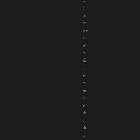
ட
ர்
பா
ன
செ
ய்
தி
க
ள்
,
த
க
வ
ல்
க
ள்
,
வி
ம