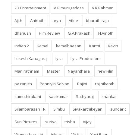
2D Entertainment
A.R.murugadoss
A.R.Rahman
Ajith
Anirudh
arya
Atlee
bharathiraja
dhanush
Film Review
G.V.Prakash
H.Vinoth
indian 2
Kamal
kamalhaasan
Karthi
Kavin
Lokesh Kanagaraj
lyca
Lyca Productions
Manirathnam
Master
Nayanthara
new Film
pa ranjith
Ponniyin Selvan
Rajini
rajinikanth
samuthirakani
sasikumar
Sathyaraj
shankar
Silambarasan TR
Simbu
Sivakarthikeyan
sundar c
Sun Pictures
suriya
trisha
Vijay
Vijaysethupathi
Vikram
Vishal
Yogi Babu