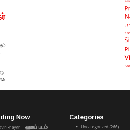
Kav
P
ர்
N
Sel
sa
S
ும்
Pi
ி
V
Ba
ீடு
ில்
nding Now
Categories
Uncategorized
(266)
ஹாய் படம்