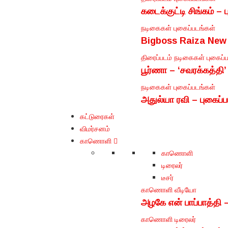
கடைக்குட்டி சிங்கம் – 
நடிகைகள்
புகைப்படங்கள்
Bigboss Raiza New 
திரைப்படம்
நடிகைகள்
புகைப்
பூர்ணா – ‘சவரக்கத்தி’
நடிகைகள்
புகைப்படங்கள்
அதுல்யா ரவி – புகைப்
கட்டுரைகள்
விமர்சனம்
காணொளி
காணொளி
டிரைலர்
டீசர்
காணொளி
வீடியோ
அழகே என் பாப்பாத்தி 
காணொளி
டிரைலர்