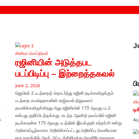
J
சினிமா
செய்திகள்
ரஜினியின் அடுத்தபட
படப்பிடிப்பு – இற்றைத்தகவல்
ப
June 2, 2026
ஜெயிலர் 2 படத்தைத் தொடர்ந்து ரஜினி நடிக்கவிருக்கும்
படத்தை கமல்ஹாசனின் ராஜ்கமல் நிறுவனம்
வி
தயாரிக்கவிருக்கிறது.அது ரஜினியின் 173 ஆவது படம்
டி
்
என்பது குறிப்பிடத்தக்கது. கடந்த ஆண்டு நவம்பரில் ரஜினி
.
Au
நடிக்கவுள்ள 173 ஆவது படத்தின் இயக்குநர் சுந்தர்.சி என்று
அதிகாரப்பூர்வமாக அறிவிக்கப்பட்டது.அறிவிப்பு வெளியான
ஒரு வாரத்தில் அவர் அப்படத்திலிருந்து வெளியேறுவதாக