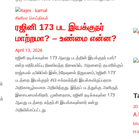
சினிமா
செய்திகள்
ரஜினி 173 பட இயக்குநர்
மாற்றமா? – உண்மை என்ன?
April 13, 2026
ரஜினி நடிக்கவுள்ள 173 ஆவது படத்தின் இயக்குநர் யார்?
என்ற எதிர்பார்ப்பு நிலவிவந்த நிலையில், அதனைத் தயாரிக்கும்
ராஜ்கமல் ஃபிலிம்ஸ் இன்டர்நேஷனல் நிறுவனம்,‘ரஜினி 173’
படத்தை இயக்குநர் சிபி சக்ரவர்த்தி இயக்கவிருப்பதாக
ர்
அதிகாரபூர்வமாக அறிவித்தது. இந்தப் படத்துக்கு அனிருத்
இசையமைக்கிறார். முன்னதாக, ரஜினி நடிக்கவுள்ள 173
T
ர்
ஆவது படத்தை சுந்தர்.சி இயக்கவுள்ளார் என்று
2D
அறிவிக்கப்பட்டது.
A
bha
H.