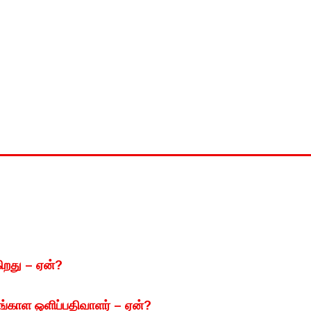
ிறது – ஏன்?
ங்காள ஒளிப்பதிவாளர் – ஏன்?