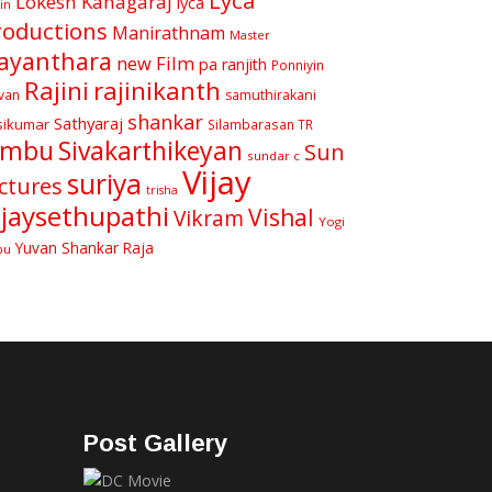
Lyca
Lokesh Kanagaraj
lyca
in
roductions
Manirathnam
Master
ayanthara
new Film
pa ranjith
Ponniyin
Rajini
rajinikanth
van
samuthirakani
shankar
Sathyaraj
sikumar
Silambarasan TR
imbu
Sivakarthikeyan
Sun
sundar c
Vijay
suriya
ctures
trisha
ijaysethupathi
Vishal
Vikram
Yogi
Yuvan Shankar Raja
bu
Post Gallery