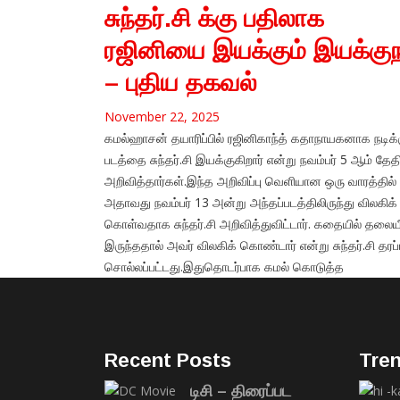
சுந்தர்.சி க்கு பதிலாக
ரஜினியை இயக்கும் இயக்குந
– புதிய தகவல்
November 22, 2025
கமல்ஹாசன் தயாரிப்பில் ரஜினிகாந்த் கதாநாயகனாக நடிக்க
படத்தை சுந்தர்.சி இயக்குகிறார் என்று நவம்பர் 5 ஆம் தேத
அறிவித்தார்கள்.இந்த அறிவிப்பு வெளியான ஒரு வாரத்தில்
அதாவது நவம்பர் 13 அன்று அந்தப்படத்திலிருந்து விலகிக்
கொள்வதாக சுந்தர்.சி அறிவித்துவிட்டார். கதையில் தலைய
இருந்ததால் அவர் விலகிக் கொண்டார் என்று சுந்தர்.சி தரப்ப
சொல்லப்பட்டது.இதுதொடர்பாக கமல் கொடுத்த
Recent Posts
Tre
டிசி – திரைப்பட