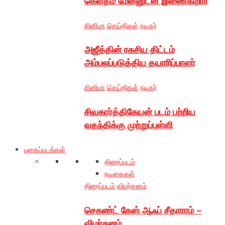
கெளதம் மேனனுடன் இணைகிறார்
சினிமா
செய்திகள்
நடிகர்
அஜீத்தின் ரகசிய திட்டம்
அம்பலப்படுத்திய தயாரிப்பாளர்
சினிமா
செய்திகள்
நடிகர்
சிவகார்த்திகேயன் படம் பற்றிய
வதந்திக்கு முற்றுப்புள்ளி
புகைப்படங்கள்
திரைப்படம்
நடிகைகள்
திரைப்படம்
விமர்சனம்
செகண்ட் கேஸ் ஆஃப் சீதாராம் –
விமர்சனம்