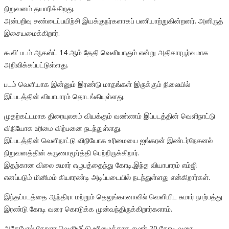
நிறுவனம் தயாரிக்கிறது.
அன்பறிவு சண்டைப்பயிற்சி இயக்குநர்களாகப் பணியாற்றுகின்றனர். அனிருத்
இசையமைக்கிறார்.
கூலி’ படம் ஆகஸ்ட் 14 ஆம் தேதி வெளியாகும் என்று அதிகாரபூர்வமாக
அறிவிக்கப்பட்டுள்ளது.
படம் வெளியாக இன்னும் இரண்டு மாதங்கள் இருக்கும் நிலையில்
இப்படத்தின் வியாபாரம் தொடங்கியுள்ளது.
முதற்கட்டமாக திரையுலகம் வியக்கும் வண்ணம் இப்படத்தின் வெளிநாட்டு
விநியோக உரிமை விற்பனை நடந்துள்ளது.
இப்படத்தின் வெளிநாட்டு விநியோக உரிமையை ஐங்கரன் இண்டர்நேசனல்
நிறுவனத்தின் கருணாமூர்த்தி பெற்றிருக்கிறார்.
இதற்கான விலை சுமார் எழுபத்தைந்து கோடி.இந்த வியாபாரம் எம்ஜி
எனப்படும் மினிமம் கியாரண்டி அடிப்படையில் நடந்துள்ளது என்கிறார்கள்.
இந்தப்படத்தை ஆந்திரா மற்றும் தெலுங்கானாவில் வெளியிட சுமார் நாற்பத்து
இரண்டு கோடி வரை கொடுக்க முன்வந்திருக்கிறார்களாம்.
அதேபோல் கேரளா வெளியீட்டு உரிமைக்காக சுமார் 20 கோடி வரை