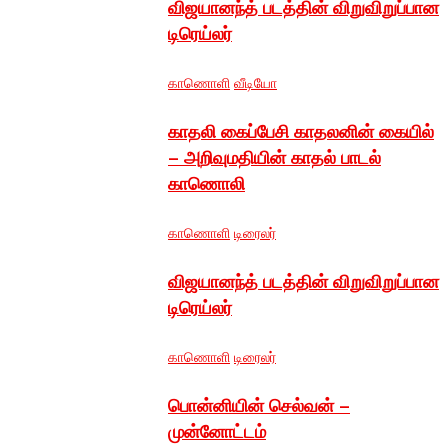
விஜயானந்த் படத்தின் விறுவிறுப்பான
டிரெய்லர்
காணொளி
வீடியோ
காதலி கைப்பேசி காதலனின் கையில்
– அறிவுமதியின் காதல் பாடல்
காணொலி
காணொளி
டிரைலர்
விஜயானந்த் படத்தின் விறுவிறுப்பான
டிரெய்லர்
காணொளி
டிரைலர்
பொன்னியின் செல்வன் –
முன்னோட்டம்