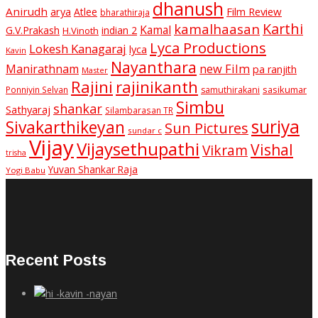
dhanush
Anirudh
Film Review
arya
Atlee
bharathiraja
Karthi
kamalhaasan
Kamal
G.V.Prakash
indian 2
H.Vinoth
Lyca Productions
Lokesh Kanagaraj
lyca
Kavin
Nayanthara
new Film
Manirathnam
pa ranjith
Master
Rajini
rajinikanth
sasikumar
Ponniyin Selvan
samuthirakani
Simbu
shankar
Sathyaraj
Silambarasan TR
suriya
Sivakarthikeyan
Sun Pictures
sundar c
Vijay
Vijaysethupathi
Vishal
Vikram
trisha
Yuvan Shankar Raja
Yogi Babu
Recent Posts