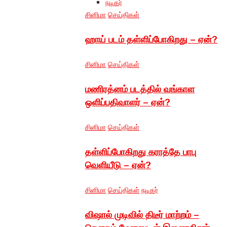
நடிகர்
சினிமா
செய்திகள்
ஹாய் படம் தள்ளிப்போகிறது – ஏன்?
சினிமா
செய்திகள்
மணிரத்னம் படத்தில் வங்காள
ஒளிப்பதிவாளர் – ஏன்?
சினிமா
செய்திகள்
தள்ளிப்போகிறது கராத்தே பாபு
வெளியீடு – ஏன்?
சினிமா
செய்திகள்
நடிகர்
விஷால் முடிவில் திடீர் மாற்றம் –