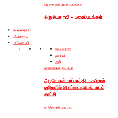
நடிகைகள்
புகைப்படங்கள்
அதுல்யா ரவி – புகைப்படங்கள்
கட்டுரைகள்
விமர்சனம்
காணொளி
காணொளி
டிரைலர்
டீசர்
காணொளி
வீடியோ
அழகே என் பாப்பாத்தி – கபிலன்
வரிகளில் பொம்மைநாயகி பாடல்
காட்சி
காணொளி
டிரைலர்