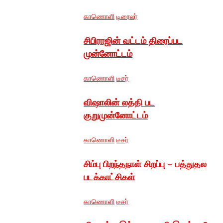
காணொளி
டிரைலர்
சிபிராஜின் வட்டம் திரைப்பட
முன்னோட்டம்
காணொளி
டீசர்
விஷாலின் லத்தி பட
குறுமுன்னோட்டம்
காணொளி
டீசர்
சிம்பு பிறந்தநாள் சிறப்பு – பத்துதல
படக்காட்சிகள்
காணொளி
டீசர்