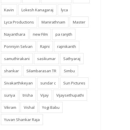
Kavin
Lokesh Kanagaraj
lyca
Lyca Productions
Manirathnam
Master
Nayanthara
new Film
pa ranjith
Ponniyin Selvan
Rajini
rajinikanth
samuthirakani
sasikumar
Sathyaraj
shankar
Silambarasan TR
Simbu
Sivakarthikeyan
sundar c
Sun Pictures
suriya
trisha
Vijay
Vijaysethupathi
Vikram
Vishal
Yogi Babu
Yuvan Shankar Raja