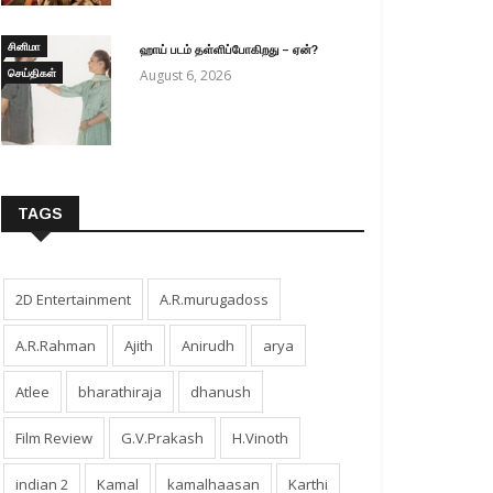
சினிமா
ஹாய் படம் தள்ளிப்போகிறது – ஏன்?
செய்திகள்
August 6, 2026
TAGS
2D Entertainment
A.R.murugadoss
A.R.Rahman
Ajith
Anirudh
arya
Atlee
bharathiraja
dhanush
Film Review
G.V.Prakash
H.Vinoth
indian 2
Kamal
kamalhaasan
Karthi