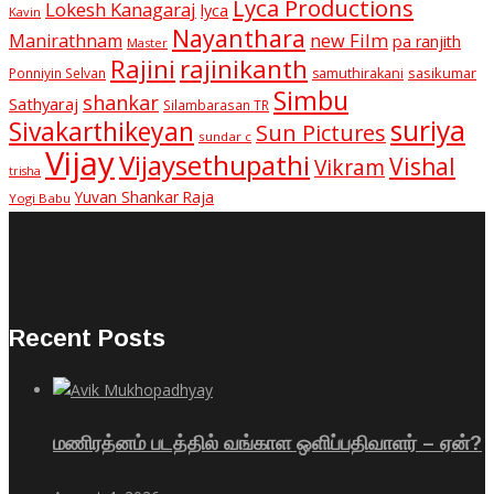
Lyca Productions
Lokesh Kanagaraj
lyca
Kavin
Nayanthara
new Film
Manirathnam
pa ranjith
Master
Rajini
rajinikanth
sasikumar
Ponniyin Selvan
samuthirakani
Simbu
shankar
Sathyaraj
Silambarasan TR
suriya
Sivakarthikeyan
Sun Pictures
sundar c
Vijay
Vijaysethupathi
Vishal
Vikram
trisha
Yuvan Shankar Raja
Yogi Babu
Recent Posts
மணிரத்னம் படத்தில் வங்காள ஒளிப்பதிவாளர் – ஏன்?