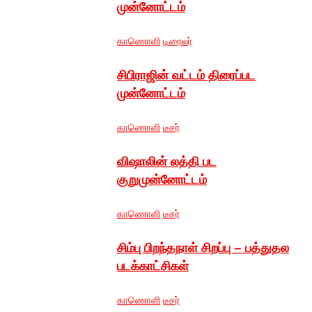
முன்னோட்டம்
காணொளி
டிரைலர்
சிபிராஜின் வட்டம் திரைப்பட
முன்னோட்டம்
காணொளி
டீசர்
விஷாலின் லத்தி பட
குறுமுன்னோட்டம்
காணொளி
டீசர்
சிம்பு பிறந்தநாள் சிறப்பு – பத்துதல
படக்காட்சிகள்
காணொளி
டீசர்