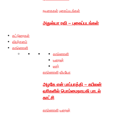
நடிகைகள்
புகைப்படங்கள்
அதுல்யா ரவி – புகைப்படங்கள்
கட்டுரைகள்
விமர்சனம்
காணொளி
காணொளி
டிரைலர்
டீசர்
காணொளி
வீடியோ
அழகே என் பாப்பாத்தி – கபிலன்
வரிகளில் பொம்மைநாயகி பாடல்
காட்சி
காணொளி
டிரைலர்