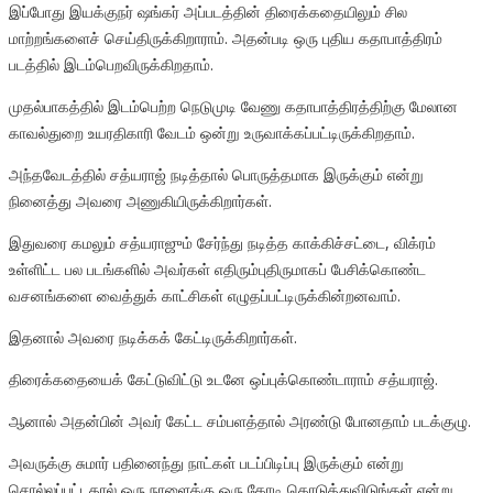
இப்போது இயக்குநர் ஷங்கர் அப்படத்தின் திரைக்கதையிலும் சில
மாற்றங்களைச் செய்திருக்கிறாராம். அதன்படி ஒரு புதிய கதாபாத்திரம்
படத்தில் இடம்பெறவிருக்கிறதாம்.
முதல்பாகத்தில் இடம்பெற்ற நெடுமுடி வேணு கதாபாத்திரத்திற்கு மேலான
காவல்துறை உயரதிகாரி வேடம் ஒன்று உருவாக்கப்பட்டிருக்கிறதாம்.
அந்தவேடத்தில் சத்யராஜ் நடித்தால் பொருத்தமாக இருக்கும் என்று
நினைத்து அவரை அணுகியிருக்கிறார்கள்.
இதுவரை கமலும் சத்யராஜும் சேர்ந்து நடித்த காக்கிச்சட்டை, விக்ரம்
உள்ளிட்ட பல படங்களில் அவர்கள் எதிரும்புதிருமாகப் பேசிக்கொண்ட
வசனங்களை வைத்துக் காட்சிகள் எழுதப்பட்டிருக்கின்றனவாம்.
இதனால் அவரை நடிக்கக் கேட்டிருக்கிறார்கள்.
திரைக்கதையைக் கேட்டுவிட்டு உடனே ஒப்புக்கொண்டாராம் சத்யராஜ்.
ஆனால் அதன்பின் அவர் கேட்ட சம்பளத்தால் அரண்டு போனதாம் படக்குழு.
அவருக்கு சுமார் பதினைந்து நாட்கள் படப்பிடிப்பு இருக்கும் என்று
சொல்லப்பட்டதால் ஒரு நாளைக்கு ஒரு கோடி கொடுத்துவிடுங்கள் என்று