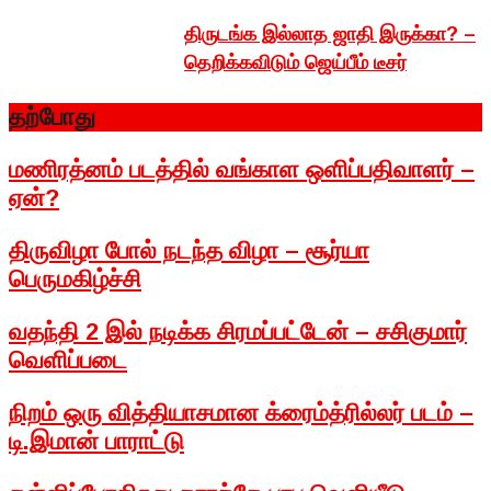
திருடங்க இல்லாத ஜாதி இருக்கா? –
தெறிக்கவிடும் ஜெய்பீம் டீசர்
தற்போது
மணிரத்னம் படத்தில் வங்காள ஒளிப்பதிவாளர் –
ஏன்?
திருவிழா போல் நடந்த விழா – சூர்யா
பெருமகிழ்ச்சி
வதந்தி 2 இல் நடிக்க சிரமப்பட்டேன் – சசிகுமார்
வெளிப்படை
நிறம் ஒரு வித்தியாசமான க்ரைம்த்ரில்லர் படம் –
டி.இமான் பாராட்டு