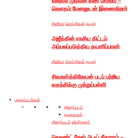
விஷால் முடிவில் திடீர் மாற்றம் –
கெளதம் மேனனுடன் இணைகிறார்
சினிமா
செய்திகள்
நடிகர்
அஜீத்தின் ரகசிய திட்டம்
அம்பலப்படுத்திய தயாரிப்பாளர்
சினிமா
செய்திகள்
நடிகர்
சிவகார்த்திகேயன் படம் பற்றிய
வதந்திக்கு முற்றுப்புள்ளி
புகைப்படங்கள்
திரைப்படம்
நடிகைகள்
திரைப்படம்
விமர்சனம்
செகண்ட் கேஸ் ஆஃப் சீதாராம் –