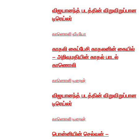
விஜயானந்த் படத்தின் விறுவிறுப்பான
டிரெய்லர்
காணொளி
வீடியோ
காதலி கைப்பேசி காதலனின் கையில்
– அறிவுமதியின் காதல் பாடல்
காணொலி
காணொளி
டிரைலர்
விஜயானந்த் படத்தின் விறுவிறுப்பான
டிரெய்லர்
காணொளி
டிரைலர்
பொன்னியின் செல்வன் –