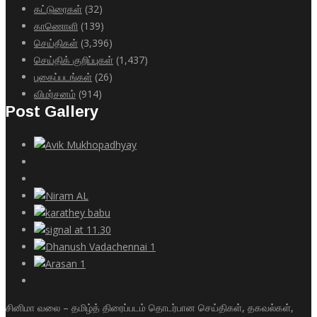
கட்டுரைகள்
(32)
காணொளி
(139)
செய்திகள்
(3,396)
செய்திக் குறிப்புகள்
(1,437)
புகைப்படங்கள்
(26)
விமர்சனம்
(914)
Post Gallery
சினிமா வலை – தமிழ்த் திரைப்படம் தொடர்பான செய்திகள், தகவல்கள்,