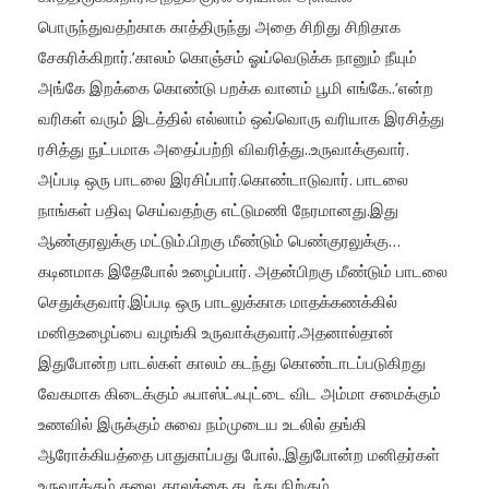
பொருந்துவதற்காக காத்திருந்து அதை சிறிது சிறிதாக
சேகரிக்கிறார்.’காலம் கொஞ்சம் ஓய்வெடுக்க நானும் நீயும்
அங்கே இறக்கை கொண்டு பறக்க வானம் பூமி எங்கே..’என்ற
வரிகள் வரும் இடத்தில் எல்லாம் ஒவ்வொரு வரியாக இரசித்து
ரசித்து நுட்பமாக அதைப்பற்றி விவரித்து..உருவாக்குவார்.
அப்படி ஒரு பாடலை இரசிப்பார்.கொண்டாடுவார்.‌ பாடலை
நாங்கள் பதிவு செய்வதற்கு எட்டுமணி நேரமானது.‌இது
ஆண்குரலுக்கு மட்டும்.பிறகு மீண்டும் பெண்குரலுக்கு…
கடினமாக இதேபோல் உழைப்பார். அதன்பிறகு மீண்டும் பாடலை
செதுக்குவார்.இப்படி ஒரு பாடலுக்காக மாதக்கணக்கில்
மனிதஉழைப்பை வழங்கி உருவாக்குவார்.அதனால்தான்
இதுபோன்ற பாடல்கள் காலம் கடந்து கொண்டாடப்படுகிறது
வேகமாக கிடைக்கும் ஃபாஸ்ட்ஃபுட்டை விட அம்மா சமைக்கும்
உணவில் இருக்கும் சுவை நம்முடைய உடலில் தங்கி
ஆரோக்கியத்தை பாதுகாப்பது போல்..இதுபோன்ற மனிதர்கள்
உருவாக்கும் கலை..காலத்தை கடந்து நிற்கும்.