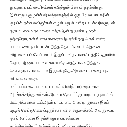
துறையையும் கணினிகள் எடுத்துக் கொண்டிருக்கிறது.
இன்றைய சூழலில் சர்வதேசதரத்தில் ஒரு பிரபல பாடகரின்
குரலில்..நல்ல கவிஞர்கள் எழுதியது போன்ற பாடல்வரிகளுடன்
ஒருபாடலை உருவாக்குவதற்கு இன்று மூன்று முதல்
ஐந்துநொடிகள் போதுமானதாக இருக்கிறது.அதுபோன்ற
பாடல்களை நாம் பயன்படுத்த தொடங்கலாம் அதனை
விற்பனையும் செய்யலாம் இதுபோன்ற காலகட்டத்தில் ஹாரிஸ்
ஜெயராஜ் ஒரு பாடலை உருவாக்குவதற்காக எடுத்துக்
கொள்ளும் காலகட்டம் இருக்கிறதே..அவருடைய உழைப்பு..
வியக்க வைக்கும்.
‘உன் பார்வை..’ பாடலை பாடகர் வினித் பாடுவதற்காக
அரங்கத்திற்கு வந்தார்.அவரை தொடர்ந்து பாடுமாறு ஹாரிஸ்
கேட்டுக்கொண்டார்.அவர் பாடப் பாட அவரது குரலை இவர்
டியூன் செய்துகொண்டிருந்தார். எந்த தருணத்தில் அவருடைய
குரல் சிறப்பாக இருக்கிறது என்பதற்காக
காத்திருக்கிறார்.அந்தக் குரல் சரியான அளவில்