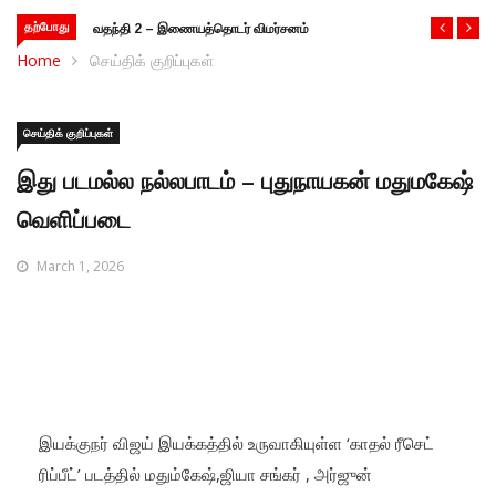
தற்போது
வதந்தி 2 – இணையத்தொடர் விமர்சனம்
Home
செய்திக் குறிப்புகள்
செய்திக் குறிப்புகள்
இது படமல்ல நல்லபாடம் – புதுநாயகன் மதுமகேஷ்
வெளிப்படை
March 1, 2026
இயக்குநர் விஜய் இயக்கத்தில் உருவாகியுள்ள ‘காதல் ரீசெட்
ரிப்பீட்’ படத்தில் மதும்கேஷ்,ஜியா சங்கர் , அர்ஜுன்