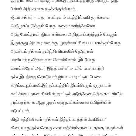
இந்திய சினிமாவுக்கு அல்ல.இந்தப்படத்திற்கு அவரும் ஒரு
பில்லர்.அற்புதமாக நடித்திருக்கிறார்.
ஜியா சங்கர் – மதராசபட்டினம் படத்தில் எமி ஜாக்சனை
அறிமுகப்படுத்தும் போது எதை உணர்ந்தேனோ..
அதேபோல்தான் ஜியா சங்கரை அறிமுகப்படுத்தும் போதும்
இருந்தது.அவரை வைத்து முதல்காட்சியை படமாக்கும்போது
அவரிடம் நீங்கள் தமிழ்சினிமாவில் நெடுநாள்
பணியாற்றுவீர்கள் என சொன்னேன்.‌ இப்போது
சொல்கிறேன்.அவர் இந்தியசினிமாவில் பணியாற்றி
நல்லஇடத்தை தொடுவார்.ஜியா – மராட்டிய பெண்
கடும்உழைப்பாளி.இந்தப்படத்தில் இடம்பெறும் ஒருபாடல்
காட்சியை நான் சிங்கிள் ஷாட்டில் எடுத்தேன்.அந்த காட்சியில்
நடிப்பதற்காக ஆறு முதல் ஏழு நாட்கள்வரை பயிற்சியில்
ஈடுபட்டார்.
விஜி சந்திரசேகர்- நீங்கள் இந்தப்படத்தில்’கேமியோ’
கிடையாது.நல்லதொரு கதாபாத்திரம்தான்.படத்தை பாருங்கள்.